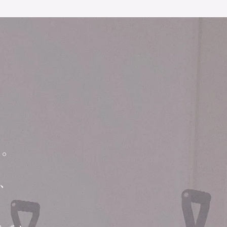
、
」。
さ、
。