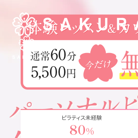
ritua
ピラティス未経験
80
%