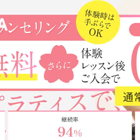
l Bea
継続率
94
%