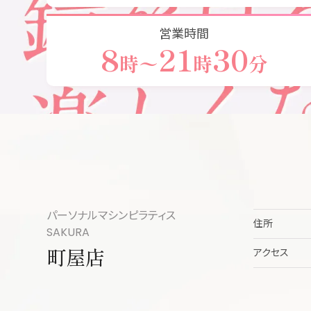
営業時間
8
21
30
時
〜
時
分
パーソナルマシンピラティス
住所
SAKURA
町屋店
アクセス