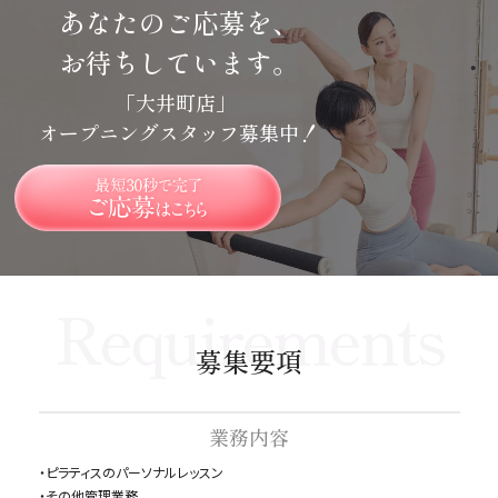
あなたのご応募を、
お待ちしています。
「大井町店」
オープニングスタッフ募集中！
Requirements
募集要項
業務内容
・ピラティスのパーソナルレッスン
・その他管理業務