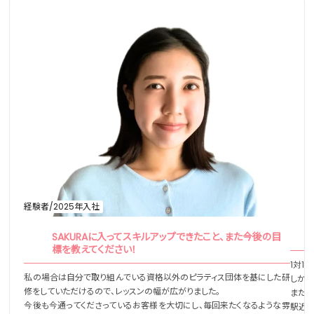
経験者/2025年入社
SAKURAに入ってスキルアップできたこと、また今後の目
標を教えてください！
1対1
私の場合は自分で取り組んでいる資格以外のピラティス団体を基にした研
しかい
修をしていただけるので、レッスンの幅が広がりました。
また、
今後も今通ってくださっているお客様を大切にし、毎回来たくなるような雰
駅近が