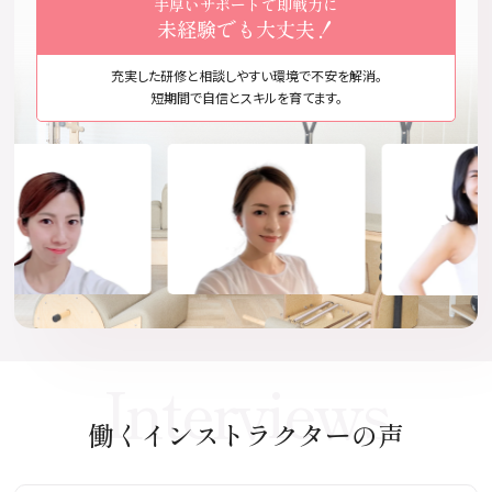
手厚いサポートで即戦力に
未経験でも大丈夫！
充実した研修と相談しやすい環境で不安を解消。
短期間で自信とスキルを育てます。
Interviews
働くインストラクターの声