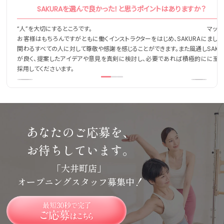
SAKURAを選んで良かった！と思うポイントはありますか？
“人”を大切にするところです。
マット
お客様はもちろんですがともに働くインストラクターをはじめ、SAKURAに
ました
関わるすべての人に対して尊敬や感謝を感じることができます。また風通し
SAK
が良く、提案したアイデアや意見を真剣に検討し、必要であれば積極的に
に至り
採用してくださいます。
あなたのご応募を、
お待ちしています。
「大井町店」
オープニングスタッフ募集中！