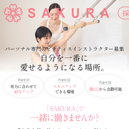
パーソナル専門の
ピラティスインストラクター募集
自分を一番に
愛せるようになる場所。
Point 01
Point 02
Point 03
実力に合わせて
スキルアップ
週2日
から
出勤可能
給与アップ
できる環境