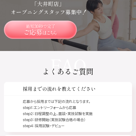
「大井町店」
オープニングスタッフ募集中！
FAQ
よくあるご質問
採用までの流れを教えてください
応募から採用までは下記の流れとなります。
step1：エントリーフォームから応募
step2：日程調整の上、面談・実技試験を実施
step3：研修開始（実技試験合格の場合）
step4：採用試験・デビュー