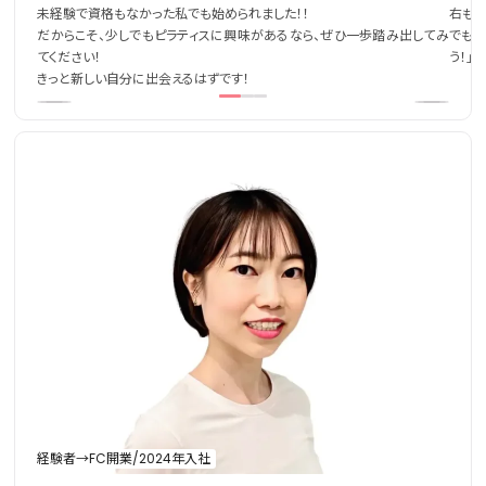
未経験で資格もなかった私でも始められました！！
右も左
だからこそ、少しでもピラティスに興味があるなら、ぜひ一歩踏み出してみ
でも研
てください！
う！」
きっと新しい自分に出会えるはずです！
経験者→FC開業/2024年入社