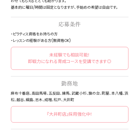
わせてもらえるととても助かります。
基本的に曜日/時間は固定となりますが、手始めの希望は自由です。
応募条件
・ピラティス資格をお持ちの方
・レッスンの経験がある方(無資格OK)
未経験でも相談可能！
即戦力になれる育成コースを受講できます◎
勤務地
麻布十番店、高田馬場、五反田、練馬、武蔵小杉、旗の台、町屋、本八幡、浜
松、越谷、綱島、志木、成増、松戸、大井町
『大井町店』採用強化中！