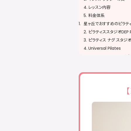
レッスン内容
料金体系
星ヶ丘でおすすめのピラテ
ピラティススタジオDEP Re
ピラティス ナグ スタジ
Universal Pilates
STUDIO LUNA 星ヶ丘店
TOTAL BODY CARE S
8fit 星空ヶ丘（星ヶ丘駅
コナミスポーツクラブ 
【
ピラティススタジオに通う
予約・キャンセルポリシ
服装・持ち物に注意する
無理をせず自分のペー
ピラティススタジオに関する
おすすめのピラティススタ