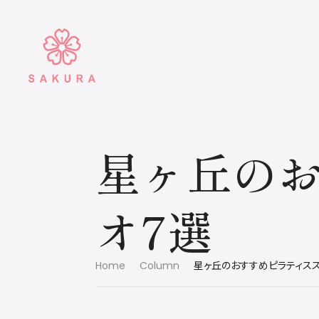
星ヶ丘の
オ7選
Home
Column
星ヶ丘のおすすめピラティス