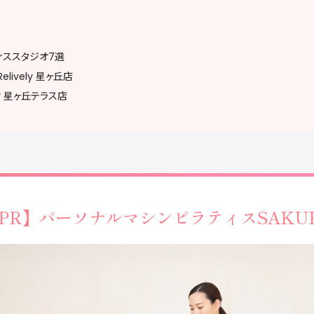
ィススタジオ7選
lively 星ヶ丘店
オ 星ヶ丘テラス店
TUDIO LeLion 星ヶ丘店
近）
星ヶ丘
PR】
パーソナルマシンピラティス
SAKU
際の注意
ーを確認する
スで参加する
Q&A
ジオまとめ