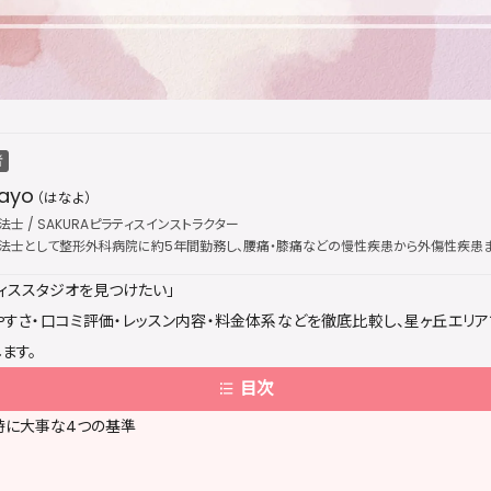
者
ayo
（はなよ）
士 / SAKURAピラティスインストラクター
法士として整形外科病院に約5年間勤務し、腰痛・膝痛などの慢性疾患から外傷性疾患ま
、国際的なピラティス資格団体「Peak Pilates」の認定資格を取得し、指導歴は通算5年に
ィススタジオを見つけたい」
インストラクターとして活動。医療現場で培った解剖学・運動療法の専門知識を土台に、
改善・疼痛ケアを提供している。出勤枠は公開後すぐに満員となることが多く、キャンセ
すさ・口コミ評価・レッスン内容・料金体系などを徹底比較し、星ヶ丘エリ
ます。
目次
時に大事な4つの基準