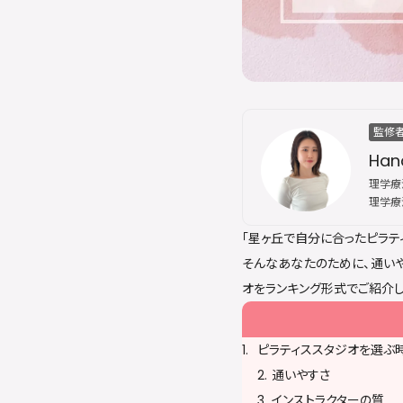
監修
Han
理学療法
理学療
その後
「星ヶ丘で自分に合ったピラテ
スにて
な姿勢
そんなあなたのために、通いや
誇る。
オをランキング形式でご紹介し
ピラティススタジオを選ぶ
通いやすさ
インストラクターの質