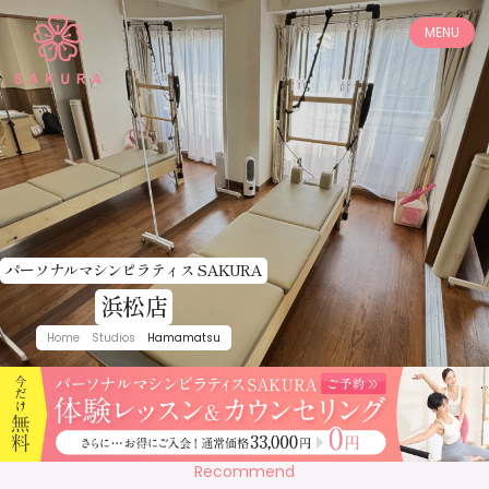
MENU
コンセプト
プログラム
店舗情報
体験レッスン
ご利用料金
お客様の声
よくあるご質問
パーソナルマシンピラティス SAKURA
採用情報
浜松店
加盟店募集
Home
Studios
Hamamatsu
お知らせ
コラム
Recommend