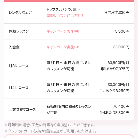
トップス、パンツ、靴下
それぞれ330円
レンタルウェア
体験レッスン時は無料！
キャンペーン実施中！
5,500円
体験レッスン
キャンペーン実施中！
33,000円
入会金
毎月1日〜末日の間に、8回
63,800円/月
月8回コース
のレッスンが可能
1回あたり7,975円
毎月1日〜末日の間に、4回
33,000円/月
月4回コース
のレッスンが可能
1回あたり8,250円
有効期限内に8回のレッスン
70,400円
回数券8枚コース
が可能
1回あたり8,800円
※月額制の場合、回数の制限なく繰り越すことができます。
※クレジットカード決済か銀行振込がご利用いただけます。