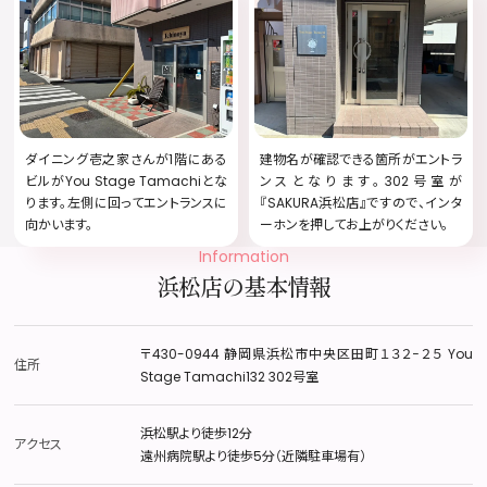
ダイニング壱之家さんが1階にある
建物名が確認できる箇所がエントラ
ビルがYou Stage Tamachiとな
ンスとなります。302号室が
ります。左側に回ってエントランスに
『SAKURA浜松店』ですので、インタ
向かいます。
ーホンを押してお上がりください。
Information
浜松店の基本情報
〒430-0944 静岡県浜松市中央区田町１３２−２５ You
住所
Stage Tamachi132 302号室
浜松駅より徒歩12分
アクセス
遠州病院駅より徒歩5分（近隣駐車場有）