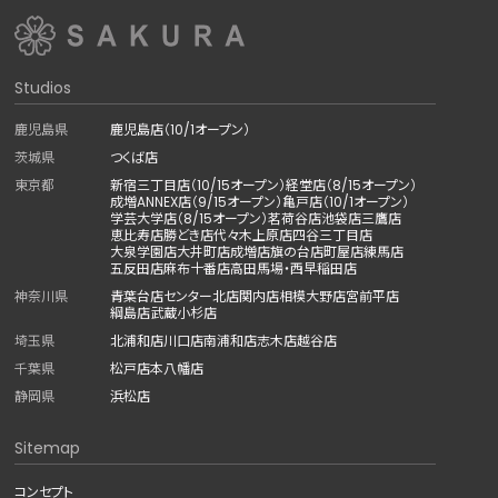
Studios
鹿児島県
鹿児島店（10/1オープン）
茨城県
つくば店
東京都
新宿三丁目店（10/15オープン）
経堂店（8/15オープン）
成増ANNEX店（9/15オープン）
亀戸店（10/1オープン）
学芸大学店（8/15オープン）
茗荷谷店
池袋店
三鷹店
恵比寿店
勝どき店
代々木上原店
四谷三丁目店
大泉学園店
大井町店
成増店
旗の台店
町屋店
練馬店
五反田店
麻布十番店
高田馬場・西早稲田店
神奈川県
青葉台店
センター北店
関内店
相模大野店
宮前平店
綱島店
武蔵小杉店
埼玉県
北浦和店
川口店
南浦和店
志木店
越谷店
千葉県
松戸店
本八幡店
静岡県
浜松店
Sitemap
コンセプト