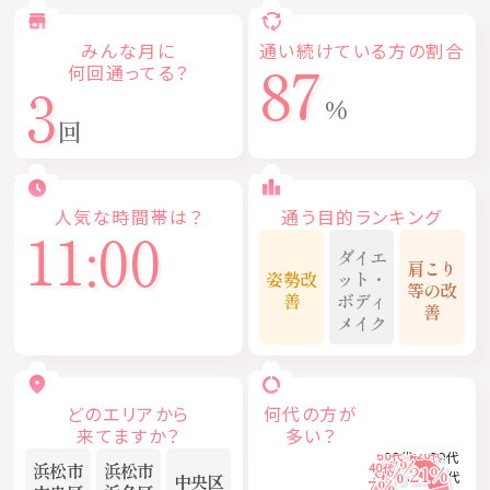
みんな月に
通い続けている
方
の割合
87
何回通ってる？
3
%
回
人気な時間帯は？
通う目的ランキング
11:00
ダイエ
肩こり
姿勢改
ット・
等の改
善
ボディ
善
メイク
どのエリアから
何代の方が
来てますか？
多い？
20代
30代
浜松市
浜松市
中央区
40代
50代