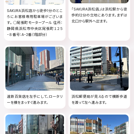
「SAKURA浜松店」は浜松駅から徒
SAKURA浜松店から徒歩1分のとこ
歩約12分の立地にあります。まずは
ろにお客様専用駐車場がございま
北口から駅外へ出ます。
す。 ◯尾張町モータープール 住所：
静岡県浜松市中央区尾張町１２５
−８ 番号：A-2番（1階部分）
遠鉄百貨店を左手にして、ロータリ
浜松郵便局が見えるので横断歩道
ーを横をまっすぐ進みます。
を渡って左へ進みます。