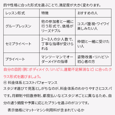
的や性格に合った形式を選ぶことで、満足度が大きく変わります。
レッスン形式
特徴
おすすめの人
他の参加者と一緒に
コスパ重視・ワイワイ
グループレッスン
行う形式で、価格が
楽しみたい人
リーズナブル
2〜3人の少人数で、
仲間と一緒に受けた
セミプライベート
丁寧な指導が受けら
い人
れる
マンツーマンでオー
姿勢改善・リハビリ・
プライベート
ダーメイドの指導
初心者の方
自分の目的（例：ボディメイク、リハビリ、運動不足解消など）に合ったク
ラス形式を選びましょう。
④ 料金体系とコストパフォーマンス
スタジオ選びで見落としがちなのが、料金体系のわかりやすさとコスパ
です。月額制や回数券制、都度払いなどスタジオごとに異なるため、自
分の通う頻度や予算に応じたプランを選ぶのがコツです。
表示価格にマット・マシン利用料が含まれているか