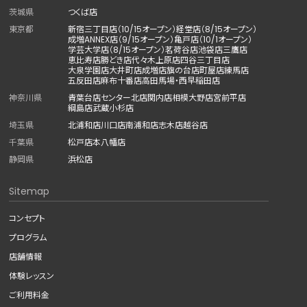
茨城県
つくば店
東京都
新宿三丁目店（10/15オープン）
経堂店（8/15オープン）
成増ANNEX店（9/15オープン）
亀戸店（10/1オープン）
学芸大学店（8/15オープン）
茗荷谷店
池袋店
三鷹店
恵比寿店
勝どき店
代々木上原店
四谷三丁目店
大泉学園店
大井町店
成増店
旗の台店
町屋店
練馬店
五反田店
麻布十番店
高田馬場・西早稲田店
神奈川県
青葉台店
センター北店
関内店
相模大野店
宮前平店
綱島店
武蔵小杉店
埼玉県
北浦和店
川口店
南浦和店
志木店
越谷店
千葉県
松戸店
本八幡店
静岡県
浜松店
Sitemap
コンセプト
プログラム
店舗情報
体験レッスン
ご利用料金