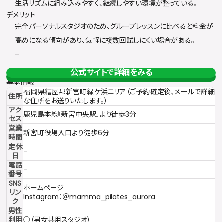
生活リズムに組み込みやすく、継続しやすい環境が整っている。
デメリット
完全パーソナルスタジオのため、グループレッスンに比べると料金が
高めになる傾向があり、気軽に複数回試しにくい場合がある。
–
公式サイトで詳細をみる
基本情報
福岡県糟屋郡新宮町緑ケ浜エリア（ご予約確定後、メールで詳細
住所
な住所をお送りいたします。）
アク
鹿児島本線『新宮中央駅』より徒歩3分
セス
営業
新宮町役場入口より徒歩6分
時間
定休
–
日
電話
–
番号
SNS
ホームページ
リン
Instagram：＠mamma_pilates_aurora
ク
男性
利用
○（男女共用スタジオ）