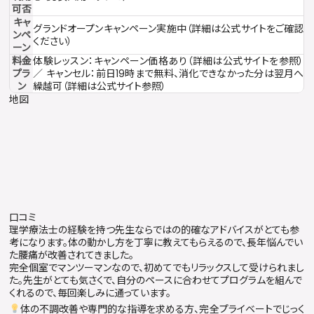
可否
キャ
グランドオープンキャンペーン実施中（詳細は公式サイトをご確認
ンペ
ください）
ーン
料金
体験レッスン：キャンペーン価格あり（詳細は公式サイトを参照）
プラ
／ キャンセル：前日19時まで無料、消化できなかった分は翌月へ
ン
繰越可（詳細は公式サイト参照）
地図
口コミ
理学療法士の経験を持つ先生ならではの的確なアドバイスがとても参
考になります。体の動かし方を丁寧に教えてもらえるので、長年悩んでい
た腰痛が改善されてきました。
完全個室でマンツーマンなので、初めてでもリラックスして受けられまし
た。先生がとても気さくで、自分のペースに合わせてプログラムを組んで
くれるので、毎回楽しみに通っています。
体の不調改善や専門的な指導を求める方、完全プライベートでじっく