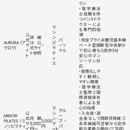
ラン
・理学療法
士経験を持
つインストラ
クターによ
マ
る専門的指
シ
公
導
詳細
ン
式
パ
・完全プライ
JR鹿児島本線
AURURA（ア
は公
ピ
サ
–
ーソ
ベート空間
新宮中央駅か
ウロラ）
式サイ
ラ
イ
ナル
で初心者も
ら徒歩3分
ト参照
テ
ト
安心のマン
ィ
ツーマン対
ス
応
・習慣化しや
すく継続し
やすい環境
・理学療法
士監修と国
際資格保有
者による安
マ
心の指導
グル
公
シ
・入会金・退
MINORI
ー
式
月額
ン・
会金なしで
西鉄貝塚線 三
PILATES（ミ
2,000
プ・
サ
3,000
マ
永年繰越可
苫駅から徒歩
ノリピラティ
円
パ
イ
円〜
ット
能な柔軟な
圏内（三苫店）