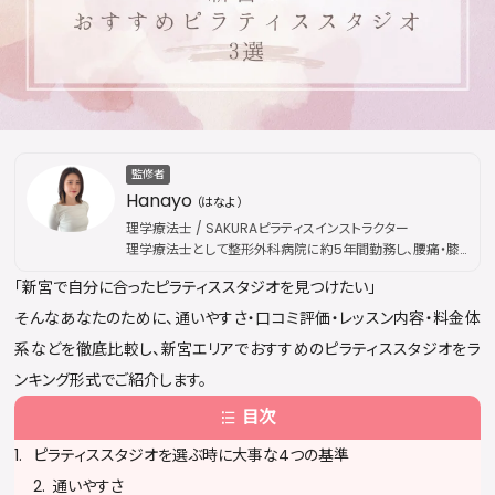
監修者
Hanayo
（はなよ）
理学療法士 / SAKURAピラティスインストラクター
理学療法士として整形外科病院に約5年間勤務し、腰痛・膝
痛などの慢性疾患から外傷性疾患まで幅広い外来リハビリ
「新宮で自分に合ったピラティススタジオを見つけたい」
を担当。その後、国際的なピラティス資格団体「Peak
Pilates」の認定資格を取得し、指導歴は通算5年に及ぶ。現
そんなあなたのために、通いやすさ・口コミ評価・レッスン内容・料金体
在はSAKURAピラティスにてインストラクターとして活動。医
系などを徹底比較し、新宮エリアでおすすめのピラティススタジオをラ
療現場で培った解剖学・運動療法の専門知識を土台に、身体
の仕組みに基づいた本質的な姿勢改善・疼痛ケアを提供し
ンキング形式でご紹介します。
ている。出勤枠は公開後すぐに満員となることが多く、キャン
目次
セル待ちが続出するほどの人気を誇る。
ピラティススタジオを選ぶ時に大事な4つの基準
通いやすさ