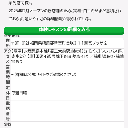
系列店同様）。
2025年12月オープンの新店舗のため、実績・口コミがまだ蓄積され
ておらず、通いやすさの詳細情報が限られている。
体験レッスンの詳細をみる
基本情報
住
〒811-0121 福岡県糟屋郡新宮町美咲3-1-1 新宮プラザ 2F
所
アク
【電車】JR鹿児島本線「福工大前駅」徒歩13分 【バス】「人丸バス停」
セ
徒歩2分 【車】国道495号線下府交差点そば ／駐車場あり・駐輪
ス
場あり
営
業
–（詳細は公式サイトをご確認ください）
時
間
定
休
毎週日曜
日
電
話
–
番
号
SNS