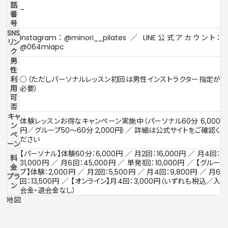
話
–
番
号
SNS
Instagram：@minori__pilates ／ LINE公式アカウント：
リン
@064miapc
ク
男
性
利
○（ただしパーソナルレッスン初回は男性インストラクター指定が
用
必要）
可
否
キャ
体験レッスンお得なキャンペーン実施中（パーソナル60分 6,000
ン
円／グループ50〜60分 2,000円）／ 詳細は公式サイトをご確認く
ペ
ださい
ーン
【パーソナル】体験60分：6,000円 ／ 月2回：16,000円 ／ 月4回：
料
31,000円 ／ 月6回：45,000円 ／ 単発1回：10,000円 ／ 【グルー
金
プ】体験：2,000円 ／ 月2回：5,500円 ／ 月4回：9,800円 ／ 月6
プラ
回：13,500円 ／ 【オンライン】月4回：3,000円（いずれも税込／入
ン
会金・退会金なし）
地図