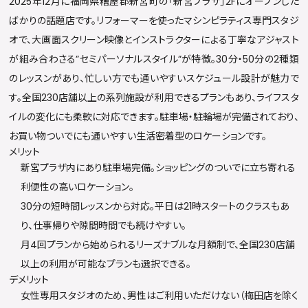
2025年12月に福岡県糟屋郡新宮町の「新宮プラザ」2Fにオープンした
ばかりの話題店です。リフォーマーを使ったマシンピラティス専門スタジ
オで、大画面スクリーン映像とインストラクターによる丁寧なアジャスト
が組み合わさる”セミパーソナルスタイル”が特徴。30分・50分の2種類
のレッスンがあり、忙しい方でも通いやすいスケジュール設計が魅力で
す。全国230店舗以上の系列施設が利用できるプランもあり、ライフスタ
イルの変化にも柔軟に対応できます。駐車場・駐輪場が完備されており、
お買い物ついでにも通いやすい生活密着型のロケーションです。
メリット
新宮プラザ内にあり駐車場完備。ショッピングのついでに立ち寄れる
利便性の高いロケーション。
30分の短時間レッスンから対応。平日は21時スタートのクラスもあ
り、仕事帰りや隙間時間でも続けやすい。
月4回プランから始められるリーズナブルな月額制で、全国230店舗
以上の利用が可能なプランも選択できる。
デメリット
女性専用スタジオのため、男性はご利用いただけない（梅田店を除く