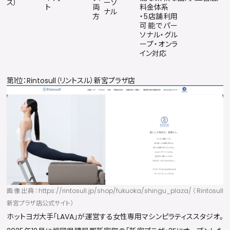
ス）
ーソ
ト
両
料金体系
ナル
方
・5店舗利用
可能でパー
ソナル・グル
ープ・オンラ
イン対応
第1位：Rintosull（リントスル）新宮プラザ店
画像出典：https://rintosull.jp/shop/fukuoka/shingu_plaza/（Rintosull
新宮プラザ店公式サイト）
ホットヨガ大手「LAVA」が運営する女性専用マシンピラティススタジオ。