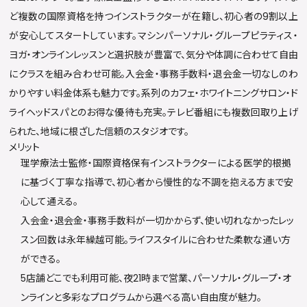
ど複数の国際資格を持つインストラクターが在籍し、初心者の9割以上
が安心してスタートしています。マシンパーソナル・グループピラティス・
ヨガ・オンラインレッスンと選択肢が豊富で、気分や体調に合わせて自由
にクラスを組み合わせ可能。入会金・事務手数料・退会金一切なしのわ
かりやすい料金体系も魅力です。系列のカフェ・ホワイトニングサロン・ド
ライヘッドスパとのお得な優待も充実。テレビ番組にも複数回取り上げ
られた、地域に根ざした信頼のスタジオです。
メリット
理学療法士監修・国際資格保有インストラクターによる医学的根拠
に基づく丁寧な指導で、初心者から慢性的な不調を抱える方まで安
心して通える。
入会金・退会金・事務手数料が一切かからず、使い切れなかったレッ
スン回数は永年繰越可能。ライフスタイルに合わせた柔軟な通い方
ができる。
5店舗どこでも利用可能、夜21時まで営業、パーソナル・グループ・オ
ンラインと多彩なプログラムから選べる高い自由度が魅力。