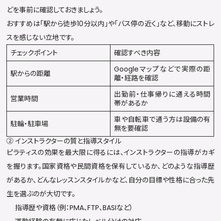
どを事前に確認しておきましょう。
おすすめは「駅から徒歩10分以内」や「バス停の近く」など、移動にストレ
スを感じない立地です。
チェックポイント
確認すべき内容
Googleマップなどで実際の距
駅からの距離
離・経路を確認
出勤前・仕事帰りに通える時間
営業時間
帯があるか
車や自転車で通う方は設備の有
駐輪・駐車場
無を要確認
② インストラクターの質と指導スタイル
ピラティスの効果を最大限に得るには、インストラクターの指導がカギ
を握ります。国家資格や民間資格を保有しているか、どのような指導歴
があるか、どんなレッスンスタイルかなど、自分の目標や性格に合った先
生を選ぶのが大切です。
指導歴や資格（例：PMA、FTP、BASIなど）