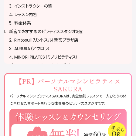
インストラクターの質
レッスン内容
料金体系
新宮でおすすめのピラティススタジオ3選
Rintosull（リントスル）新宮プラザ店
AURURA（アウロラ）
MINORI PILATES（ミノリピラティス）
ピラティススタジオに通う際の注意
予約・キャンセルポリシーを確認する
【PR】
パーソナルマシンピラティス
服装・持ち物に注意する
SAKURA
無理をせず自分のペースで参加する
パーソナルマシンピラティスSAKURAは、完全個別レッスンで一人ひとりの体
ピラティススタジオに関するQ&A
に合わせたサポートを行う女性専用のピラティススタジオです。
おすすめのピラティススタジオまとめ