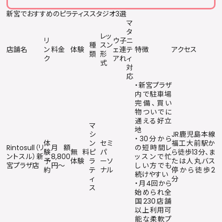
新宮でおすすめのピラティススタジオ3選
マ
タ
レッ
リ
ウ
子
ニ
種
スン
店舗名
ン
料金
体験
ェ
連
テ
特徴
アクセス
類
形
ク
ア
れ
ィ
式
対
応
・新宮プラザ
内で駐車場
完備、買い
物ついでに
通える好立
マ
地
シ
JR鹿児島本線
・30分から
体
ン
セミ
福工大前駅か
Rintosull（リ
月額
の短時間レ
験
無料
ピ
パ
ら徒歩13分、ま
ントスル）新
8,800
ッスンで忙
予
体験
ラ
ーソ
たは人丸バス
宮プラザ店
円〜
しい方でも
約
テ
ナル
停から徒歩2
続けやすい
ィ
分
・月4回から
ス
始められ全
国230店舗
以上利用可
能な柔軟プ