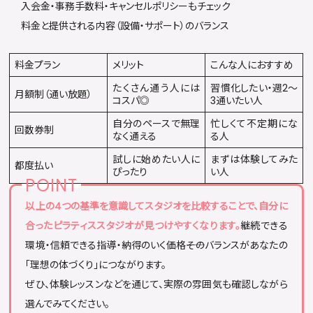
入会金・事務手数料・キャンセルポリシーもチェック
料金と提供される内容（設備・サポート）のバランス
料金プラン
メリット
こんな人におすすめ
たくさん通う人には
習慣化したい・週2〜
月額制（通い放題）
コスパ◎
3通いたい人
自分のペースで無理
忙しくて不定期にな
回数券制
なく通える
る人
試しに始めたい人に
まずは体験してみた
都度払い
ぴったり
い人
以上の4つの基準を意識してスタジオを比較することで、自分に
合ったピラティススタジオが見つけやすくなります。
継続できる
環境・信頼できる指導・納得のいく価格――そのバランスがあなたの
「理想の体づくり」につながります。
ぜひ、体験レッスンなどを通じて、実際の雰囲気も確認しながら
選んでみてください。