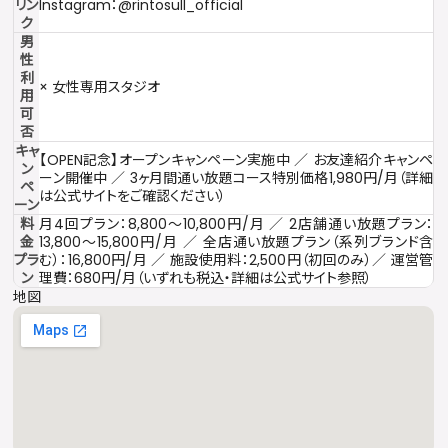
リン
Instagram：@rintosull_official
ク
男
性
利
× 女性専用スタジオ
用
可
否
キャ
【OPEN記念】オープンキャンペーン実施中 ／ お友達紹介キャンペ
ン
ーン開催中 ／ 3ヶ月間通い放題コース特別価格1,980円/月（詳細
ペ
は公式サイトをご確認ください）
ーン
料
月4回プラン：8,800〜10,800円/月 ／ 2店舗通い放題プラン：
金
13,800〜15,800円/月 ／ 全店通い放題プラン（系列ブランド含
プラ
む）：16,800円/月 ／ 施設使用料：2,500円（初回のみ）／ 運営管
ン
理費：680円/月（いずれも税込・詳細は公式サイト参照）
地図