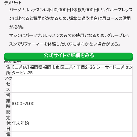
デメリット
パーソナルレッスンは1回10,000円（体験6,000円）と、グループレッス
ンに比べると費用がかかるため、頻繁に通う場合は月コースの活用
が必須。
マシンはパーソナルレッスンのみでの使用となるため、グループレッ
スンでリフォーマーを体験したい方には向かない場合がある。
公式サイトで詳細をみる
基本情報
住
【三苫店】福岡県福岡市東区三苫4丁目2-36 シーサイド三苫セン
所
タービル2B
アク
セ
–
ス
営
業
10:00~21:00
時
間
定
休
年末年始
日
電