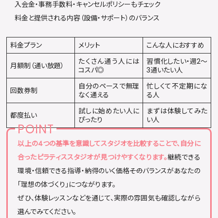
入会金・事務手数料・キャンセルポリシーもチェック
料金と提供される内容（設備・サポート）のバランス
料金プラン
メリット
こんな人におすすめ
たくさん通う人には
習慣化したい・週2〜
月額制（通い放題）
コスパ◎
3通いたい人
自分のペースで無理
忙しくて不定期にな
回数券制
なく通える
る人
試しに始めたい人に
まずは体験してみた
都度払い
ぴったり
い人
以上の4つの基準を意識してスタジオを比較することで、自分に
合ったピラティススタジオが見つけやすくなります。
継続できる
環境・信頼できる指導・納得のいく価格――そのバランスがあなたの
「理想の体づくり」につながります。
ぜひ、体験レッスンなどを通じて、実際の雰囲気も確認しながら
選んでみてください。