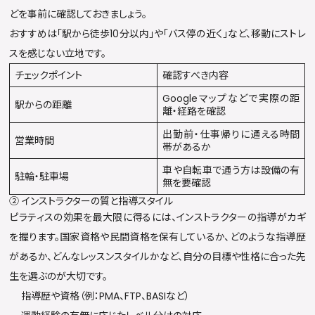
どを事前に確認しておきましょう。
おすすめは「駅から徒歩10分以内」や「バス停の近く」など、移動にストレ
スを感じない立地です。
チェックポイント
確認すべき内容
Googleマップなどで実際の距
駅からの距離
離・経路を確認
出勤前・仕事帰りに通える時間
営業時間
帯があるか
車や自転車で通う方は設備の有
駐輪・駐車場
無を要確認
② インストラクターの質と指導スタイル
ピラティスの効果を最大限に得るには、インストラクターの指導がカギ
を握ります。国家資格や民間資格を保有しているか、どのような指導歴
があるか、どんなレッスンスタイルかなど、自分の目標や性格に合った先
生を選ぶのが大切です。
指導歴や資格（例：PMA、FTP、BASIなど）