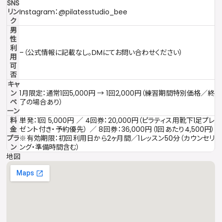
SNS
リン
Instagram：@pilatesstudio_bee
ク
男
性
利
–（公式情報に記載なし。DMにてお問い合わせください）
用
可
否
キャ
ン
1月限定：通常1回5,000円 → 1回2,000円（練習期間特別価格／終
ペ
了の場合あり）
ーン
料
単発：1回 5,000円 ／ 4回券：20,000円（ピラティス用靴下1足プレ
金
ゼント付き・予約優先） ／ 8回券：36,000円（1回あたり4,500円）
プラ
※有効期限：初回利用日から2ヶ月間／1レッスン50分（カウンセリ
ン
ング・準備時間含む）
地図