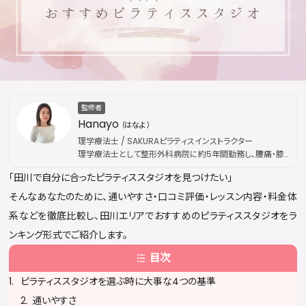
監修者
Hanayo
（はなよ）
理学療法士 / SAKURAピラティスインストラクター
理学療法士として整形外科病院に約5年間勤務し、腰痛・膝
痛などの慢性疾患から外傷性疾患まで幅広い外来リハビリ
「田川で自分に合ったピラティススタジオを見つけたい」
を担当。その後、国際的なピラティス資格団体「Peak
Pilates」の認定資格を取得し、指導歴は通算5年に及ぶ。現
そんなあなたのために、通いやすさ・口コミ評価・レッスン内容・料金体
在はSAKURAピラティスにてインストラクターとして活動。医
系などを徹底比較し、田川エリアでおすすめのピラティススタジオをラ
療現場で培った解剖学・運動療法の専門知識を土台に、身体
の仕組みに基づいた本質的な姿勢改善・疼痛ケアを提供し
ンキング形式でご紹介します。
ている。出勤枠は公開後すぐに満員となることが多く、キャン
目次
セル待ちが続出するほどの人気を誇る。
ピラティススタジオを選ぶ時に大事な4つの基準
通いやすさ