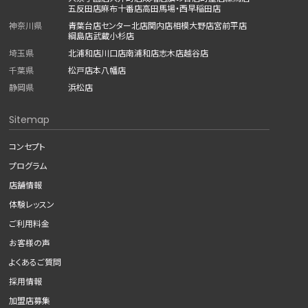
五反田店
麻布十番店
高田馬場・西早稲田店
神奈川県
青葉台店
センター北店
関内店
相模大野店
宮前平店
綱島店
武蔵小杉店
埼玉県
北浦和店
川口店
南浦和店
志木店
越谷店
千葉県
松戸店
本八幡店
静岡県
浜松店
Sitemap
コンセプト
プログラム
店舗情報
体験レッスン
ご利用料金
お客様の声
よくあるご質問
採用情報
加盟店募集