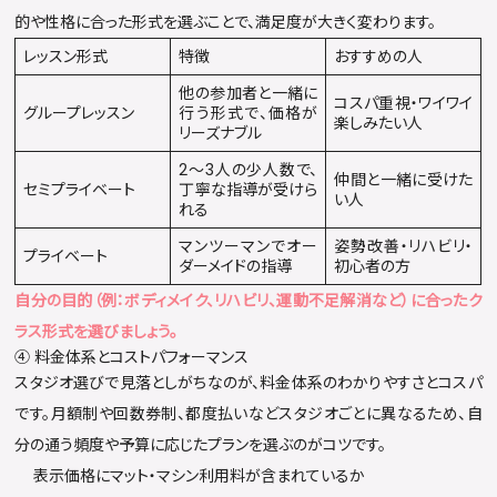
的や性格に合った形式を選ぶことで、満足度が大きく変わります。
レッスン形式
特徴
おすすめの人
他の参加者と一緒に
コスパ重視・ワイワイ
グループレッスン
行う形式で、価格が
楽しみたい人
リーズナブル
2〜3人の少人数で、
仲間と一緒に受けた
セミプライベート
丁寧な指導が受けら
い人
れる
マンツーマンでオー
姿勢改善・リハビリ・
プライベート
ダーメイドの指導
初心者の方
自分の目的（例：ボディメイク、リハビリ、運動不足解消など）に合ったク
ラス形式を選びましょう。
④ 料金体系とコストパフォーマンス
スタジオ選びで見落としがちなのが、料金体系のわかりやすさとコスパ
です。月額制や回数券制、都度払いなどスタジオごとに異なるため、自
分の通う頻度や予算に応じたプランを選ぶのがコツです。
表示価格にマット・マシン利用料が含まれているか