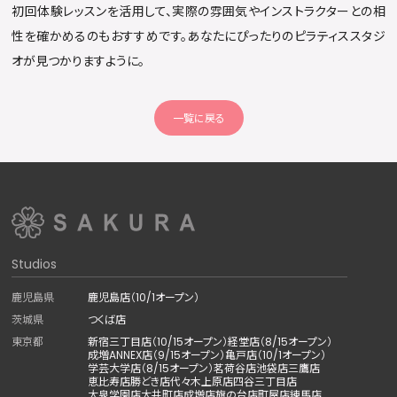
初回体験レッスンを活用して、実際の雰囲気やインストラクターとの相
性を確かめるのもおすすめです。あなたにぴったりのピラティススタジ
オが見つかりますように。
一覧に戻る
Studios
鹿児島県
鹿児島店（10/1オープン）
茨城県
つくば店
東京都
新宿三丁目店（10/15オープン）
経堂店（8/15オープン）
成増ANNEX店（9/15オープン）
亀戸店（10/1オープン）
学芸大学店（8/15オープン）
茗荷谷店
池袋店
三鷹店
恵比寿店
勝どき店
代々木上原店
四谷三丁目店
大泉学園店
大井町店
成増店
旗の台店
町屋店
練馬店