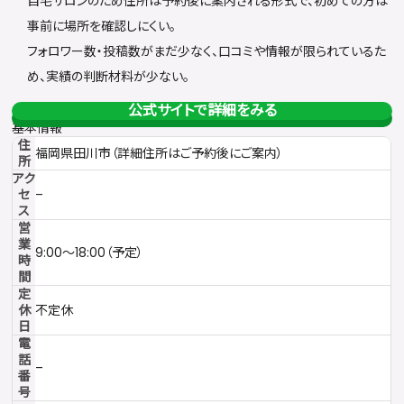
自宅サロンのため住所は予約後に案内される形式で、初めての方は
事前に場所を確認しにくい。
フォロワー数・投稿数がまだ少なく、口コミや情報が限られているた
め、実績の判断材料が少ない。
公式サイトで詳細をみる
基本情報
住
福岡県田川市（詳細住所はご予約後にご案内）
所
アク
セ
–
ス
営
業
9:00〜18:00（予定）
時
間
定
休
不定休
日
電
話
–
番
号