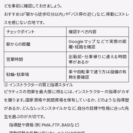
どを事前に確認しておきましょう。
おすすめは「駅から徒歩10分以内」や「バス停の近く」など、移動にストレ
スを感じない立地です。
チェックポイント
確認すべき内容
Googleマップなどで実際の距
駅からの距離
離・経路を確認
出勤前・仕事帰りに通える時間
営業時間
帯があるか
車や自転車で通う方は設備の有
駐輪・駐車場
無を要確認
② インストラクターの質と指導スタイル
ピラティスの効果を最大限に得るには、インストラクターの指導がカギ
を握ります。国家資格や民間資格を保有しているか、どのような指導歴
があるか、どんなレッスンスタイルかなど、自分の目標や性格に合った先
生を選ぶのが大切です。
指導歴や資格（例：PMA、FTP、BASIなど）