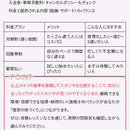
入会金・事務手数料・キャンセルポリシーもチェック
料金と提供される内容（設備・サポート）のバランス
料金プラン
メリット
こんな人におすすめ
たくさん通う人には
習慣化したい・週2〜
月額制（通い放題）
コスパ◎
3通いたい人
自分のペースで無理
忙しくて不定期にな
回数券制
なく通える
る人
試しに始めたい人に
まずは体験してみた
都度払い
ぴったり
い人
以上の4つの基準を意識してスタジオを比較することで、自分に
合ったピラティススタジオが見つけやすくなります。
継続できる
環境・信頼できる指導・納得のいく価格――そのバランスがあなたの
「理想の体づくり」につながります。
ぜひ、体験レッスンなどを通じて、実際の雰囲気も確認しながら
選んでみてください。