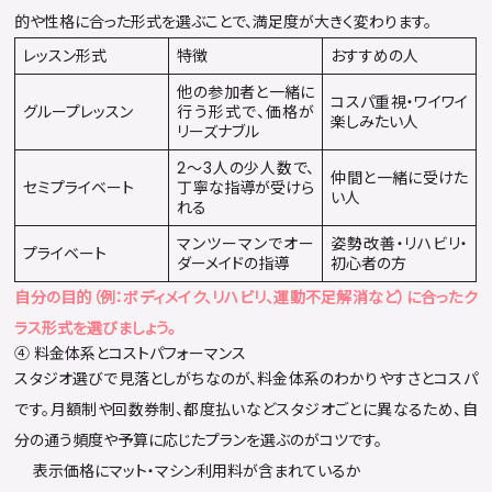
的や性格に合った形式を選ぶことで、満足度が大きく変わります。
レッスン形式
特徴
おすすめの人
他の参加者と一緒に
コスパ重視・ワイワイ
グループレッスン
行う形式で、価格が
楽しみたい人
リーズナブル
2〜3人の少人数で、
仲間と一緒に受けた
セミプライベート
丁寧な指導が受けら
い人
れる
マンツーマンでオー
姿勢改善・リハビリ・
プライベート
ダーメイドの指導
初心者の方
自分の目的（例：ボディメイク、リハビリ、運動不足解消など）に合ったク
ラス形式を選びましょう。
④ 料金体系とコストパフォーマンス
スタジオ選びで見落としがちなのが、料金体系のわかりやすさとコスパ
です。月額制や回数券制、都度払いなどスタジオごとに異なるため、自
分の通う頻度や予算に応じたプランを選ぶのがコツです。
表示価格にマット・マシン利用料が含まれているか