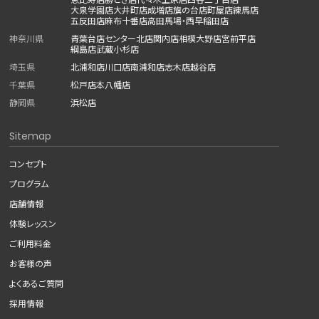
大泉学園店
大井町店
成増店
旗の台店
町屋店
練馬店
五反田店
麻布十番店
高田馬場・西早稲田店
神奈川県
青葉台店
センター北店
関内店
相模大野店
宮前平店
綱島店
武蔵小杉店
埼玉県
北浦和店
川口店
南浦和店
志木店
越谷店
千葉県
松戸店
本八幡店
静岡県
浜松店
Sitemap
コンセプト
プログラム
店舗情報
体験レッスン
ご利用料金
お客様の声
よくあるご質問
採用情報