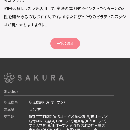
るコツです。
初回体験レッスンを活用して、実際の雰囲気やインストラクターとの相
性を確かめるのもおすすめです。あなたにぴったりのピラティススタジ
オが見つかりますように。
一覧に戻る
Studios
鹿児島県
鹿児島店（10/1オープン）
茨城県
つくば店
東京都
新宿三丁目店（10/15オープン）
経堂店（8/15オープン）
成増ANNEX店（9/15オープン）
亀戸店（10/1オープン）
学芸大学店（8/15オープン）
茗荷谷店
池袋店
三鷹店
恵比寿店
勝どき店
代々木上原店
四谷三丁目店