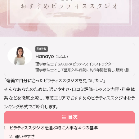
監修者
Hanayo
（はなよ）
理学療法士 / SAKURAピラティスインストラクター
理学療法士として整形外科病院に約5年間勤務し、腰痛・膝
痛などの慢性疾患から外傷性疾患まで幅広い外来リハビリ
「奄美で自分に合ったピラティススタジオを見つけたい」
を担当。その後、国際的なピラティス資格団体「Peak
Pilates」の認定資格を取得し、指導歴は通算5年に及ぶ。現
そんなあなたのために、通いやすさ・口コミ評価・レッスン内容・料金体
在はSAKURAピラティスにてインストラクターとして活動。医
系などを徹底比較し、奄美エリアでおすすめのピラティススタジオをラ
療現場で培った解剖学・運動療法の専門知識を土台に、身体
の仕組みに基づいた本質的な姿勢改善・疼痛ケアを提供し
ンキング形式でご紹介します。
ている。出勤枠は公開後すぐに満員となることが多く、キャン
目次
セル待ちが続出するほどの人気を誇る。
ピラティススタジオを選ぶ時に大事な4つの基準
通いやすさ