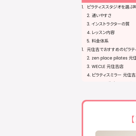
ピラティススタジオを選ぶ
通いやすさ
インストラクターの質
レッスン内容
料金体系
元住吉でおすすめのピラテ
zen place pilate
WECLE 元住吉店
ピラティスミラー 元住
YARD 元住吉スタジオ
もとすみピラティス
ピラティススタジオに通う
予約・キャンセルポリシ
【
服装・持ち物に注意する
無理をせず自分のペー
ピラティススタジオに関する