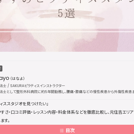
者
ayo
（はなよ）
士 / SAKURAピラティスインストラクター
法士として整形外科病院に約5年間勤務し、腰痛・膝痛などの慢性疾患から外傷性疾患ま
、国際的なピラティス資格団体「Peak Pilates」の認定資格を取得し、指導歴は通算5年に
ィススタジオを見つけたい」
インストラクターとして活動。医療現場で培った解剖学・運動療法の専門知識を土台に、
改善・疼痛ケアを提供している。出勤枠は公開後すぐに満員となることが多く、キャンセ
すさ・口コミ評価・レッスン内容・料金体系などを徹底比較し、元住吉エリ
ます。
目次