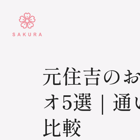
元住吉の
オ5選｜通
比較