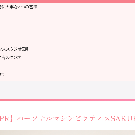
時に大事な4つの基準
ィススタジオ5選
s 元住吉スタジオ
吉店
際の注意
ーを確認する
PR】
パーソナルマシンピラティス
SAKU
スで参加する
Q&A