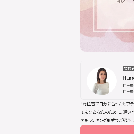
監修
Han
理学療法
理学療
その後
「元住吉で自分に合ったピラテ
スにて
な姿勢
そんなあなたのために、通いや
誇る。
オをランキング形式でご紹介し