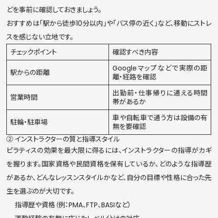
どを事前に確認しておきましょう。
おすすめは「駅から徒歩10分以内」や「バス停の近く」など、移動にストレ
スを感じない立地です。
チェックポイント
確認すべき内容
Googleマップなどで実際の距
駅からの距離
離・経路を確認
出勤前・仕事帰りに通える時間
営業時間
帯があるか
車や自転車で通う方は設備の有
駐輪・駐車場
無を要確認
② インストラクターの質と指導スタイル
ピラティスの効果を最大限に得るには、インストラクターの指導がカギ
を握ります。国家資格や民間資格を保有しているか、どのような指導歴
があるか、どんなレッスンスタイルかなど、自分の目標や性格に合った先
生を選ぶのが大切です。
指導歴や資格（例：PMA、FTP、BASIなど）