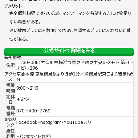
デメリット
完全個別指導ではないため、マンツーマンを希望する方には物足り
ない場合がある。
通い放題プランは人数限定のため、希望するプランに入れない可能
性がある。
公式サイトで詳細をみる
基本情報
〒230-0051 神奈川県横浜市鶴見区鶴見中央4-29-17 第10下
住所
川ビル 206
アクセ
京急本線 京急鶴見駅より徒歩2分／JR鶴見駅東口より徒歩約5
ス
分
営業
9:00〜21:15
時間
定休
不定休
日
電話
070-1400-7769
番号
SNSリ
Facebook・Instagram・YouTubeあり
ンク
男性
利用
–（公式サイト参照）