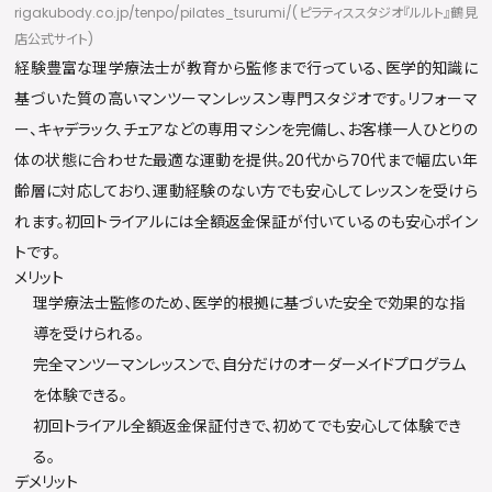
rigakubody.co.jp/tenpo/pilates_tsurumi/(ピラティススタジオ『ルルト』鶴見
店公式サイト)
経験豊富な理学療法士が教育から監修まで行っている、医学的知識に
基づいた質の高いマンツーマンレッスン専門スタジオです。リフォーマ
ー、キャデラック、チェアなどの専用マシンを完備し、お客様一人ひとりの
体の状態に合わせた最適な運動を提供。20代から70代まで幅広い年
齢層に対応しており、運動経験のない方でも安心してレッスンを受けら
れます。初回トライアルには全額返金保証が付いているのも安心ポイン
トです。
メリット
理学療法士監修のため、医学的根拠に基づいた安全で効果的な指
導を受けられる。
完全マンツーマンレッスンで、自分だけのオーダーメイドプログラム
を体験できる。
初回トライアル全額返金保証付きで、初めてでも安心して体験でき
る。
デメリット