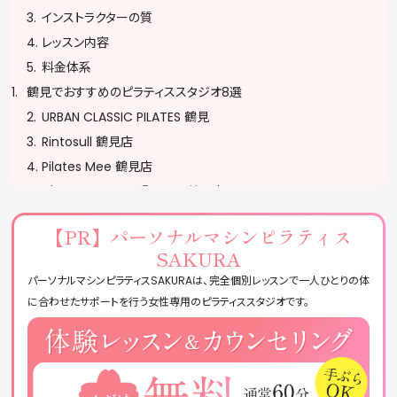
インストラクターの質
レッスン内容
料金体系
鶴見でおすすめのピラティススタジオ8選
URBAN CLASSIC PILATES 鶴見
Rintosull 鶴見店
Pilates Mee 鶴見店
ピラティススタジオ『ルルト』鶴見店
ELEMENT 鶴見中央店（エレメント）パーソナルマシンピラティス&
【PR】
パーソナルマシンピラティス
ジム
SAKURA
マシンピラティス＆フィットネス ソエルスタジオ矢向店
パーソナルマシンピラティスSAKURAは、完全個別レッスンで一人ひとりの体
spin.pilates studio（スピン ピラティススタジオ）
に合わせたサポートを行う女性専用のピラティススタジオです。
CALDO鶴見（ヨガ & ピラティス併設スタジオ）
ピラティススタジオに通う際の注意
予約・キャンセルポリシーを確認する
服装・持ち物に注意する