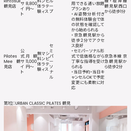
Rintosull
料
ンピ
ル
線・根岸線
サ
8,800
用できる通い放題
鶴見店
体
ラテ
ー
鶴見駅西口
イ
円〜
プランあり
験
ィス
プ
から徒歩1分
ト
・AI姿勢分析付き
の無料体験会で体
の状態を確認して
から始められる
・京急鶴見駅から
徒歩2分でアクセ
セ
ス良好
公
ミ
・セミパーソナル形
無
マシ
Pilates
式
月額
パ
式で低価格ながら
京急本線 京
料
ンピ
Mee 鶴
サ
11,000
ー
丁寧な指導を受け
急鶴見駅か
体
ラテ
見店
イ
円〜
ソ
られる
ら徒歩2分
験
ィス
ト
ナ
・当日予約・当日キ
ル
ャンセルOKで予定
変更にも柔軟に対
応
第1位：URBAN CLASSIC PILATES 鶴見