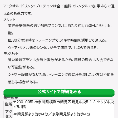
ア・タオル・ドリンク・プロテインは全て無料でレンタルでき、手ぶらで通
えるのも魅力です。
メリット
業界最安値級の通い放題プランで、1回あたり約2,750円から利用可
能。
1回30分の短時間トレーニングで、スキマ時間を活用して通える。
ウェア・タオル等のレンタルが全て無料で、手ぶらで通える。
デメリット
通い放題プランは会員上限数があるため、満員の場合は入会できな
い可能性がある。
シャワー設備がないため、トレーニング後に汗を流したい方は不便を
感じる場合がある。
公式サイトで詳細をみる
基本情報
〒230-0051 神奈川県横浜市鶴見区鶴見中央5-1-3 ツクダ中央
住所
ビル 1階
アク
JR鶴見駅より徒歩4分／京急鶴見駅より徒歩4分
セス