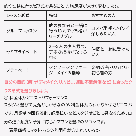
的や性格に合った形式を選ぶことで、満足度が大きく変わります。
レッスン形式
特徴
おすすめの人
他の参加者と一緒に
コスパ重視・ワイワイ
グループレッスン
行う形式で、価格が
楽しみたい人
リーズナブル
2〜3人の少人数で、
仲間と一緒に受けた
セミプライベート
丁寧な指導が受けら
い人
れる
マンツーマンでオー
姿勢改善・リハビリ・
プライベート
ダーメイドの指導
初心者の方
自分の目的（例：ボディメイク、リハビリ、運動不足解消など）に合ったク
ラス形式を選びましょう。
④ 料金体系とコストパフォーマンス
スタジオ選びで見落としがちなのが、料金体系のわかりやすさとコスパ
です。月額制や回数券制、都度払いなどスタジオごとに異なるため、自
分の通う頻度や予算に応じたプランを選ぶのがコツです。
表示価格にマット・マシン利用料が含まれているか