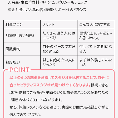
入会金・事務手数料・キャンセルポリシーもチェック
料金と提供される内容（設備・サポート）のバランス
料金プラン
メリット
こんな人におすすめ
たくさん通う人には
習慣化したい・週2〜
月額制（通い放題）
コスパ◎
3通いたい人
自分のペースで無理
忙しくて不定期にな
回数券制
なく通える
る人
試しに始めたい人に
まずは体験してみた
都度払い
ぴったり
い人
以上の4つの基準を意識してスタジオを比較することで、自分に
合ったピラティススタジオが見つけやすくなります。
継続できる
環境・信頼できる指導・納得のいく価格――そのバランスがあなたの
「理想の体づくり」につながります。
ぜひ、体験レッスンなどを通じて、実際の雰囲気も確認しながら
選んでみてください。