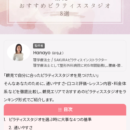
監修者
Hanayo
（はなよ）
理学療法士 / SAKURAピラティスインストラクター
理学療法士として整形外科病院に約5年間勤務し、腰痛・膝
痛などの慢性疾患から外傷性疾患まで幅広い外来リハビリ
「鶴見で自分に合ったピラティススタジオを見つけたい」
を担当。その後、国際的なピラティス資格団体「Peak
Pilates」の認定資格を取得し、指導歴は通算5年に及ぶ。現
そんなあなたのために、通いやすさ・口コミ評価・レッスン内容・料金体
在はSAKURAピラティスにてインストラクターとして活動。医
系などを徹底比較し、鶴見エリアでおすすめのピラティススタジオをラ
療現場で培った解剖学・運動療法の専門知識を土台に、身体
の仕組みに基づいた本質的な姿勢改善・疼痛ケアを提供し
ンキング形式でご紹介します。
ている。出勤枠は公開後すぐに満員となることが多く、キャン
目次
セル待ちが続出するほどの人気を誇る。
ピラティススタジオを選ぶ時に大事な4つの基準
通いやすさ