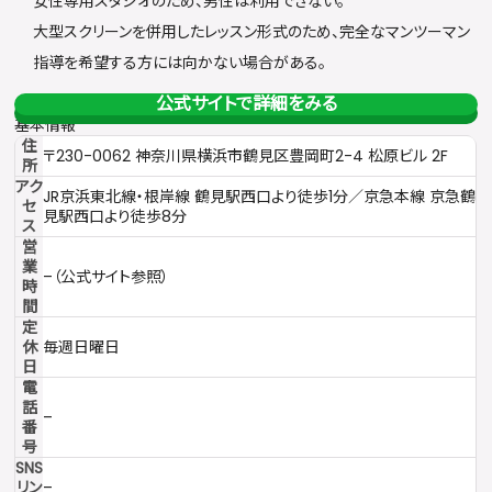
女性専用スタジオのため、男性は利用できない。
大型スクリーンを併用したレッスン形式のため、完全なマンツーマン
指導を希望する方には向かない場合がある。
公式サイトで詳細をみる
基本情報
住
〒230-0062 神奈川県横浜市鶴見区豊岡町2-4 松原ビル 2F
所
アク
JR京浜東北線・根岸線 鶴見駅西口より徒歩1分／京急本線 京急鶴
セ
見駅西口より徒歩8分
ス
営
業
–（公式サイト参照）
時
間
定
休
毎週日曜日
日
電
話
–
番
号
SNS
リン
–