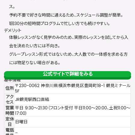
ス。
予約不要で好きな時間に通えるため、スケジュール調整が簡単。
1回30分の短時間プログラムで忙しい方でも続けやすい。
デメリット
体験レッスンがなく見学のみのため、実際のレッスンを試してから入
会を決めたい方には不向き。
グループレッスン形式ではないため、大人数での一体感を求める方
には物足りない場合がある。
公式サイトで詳細をみる
基本情報
〒230-0062 神奈川県横浜市鶴見区豊岡町18-1 鶴見ミナール
住所
5F
アク
JR鶴見駅西口直結
セス
営業
平日 9:30〜21:30（フロント受付 平日11:00〜20:00、土祝11:00〜
時間
17:00）
定休
日曜日
日
電話
–