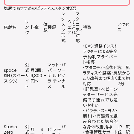
塩尻でおすすめのピラティススタジオ2選
レ
マ
ッ
タ
リ
ウ
子
体
ス
ニ
アクセ
店舗名
ン
料金
種類
ェ
連
特徴
験
ン
ティ
ス
ク
ア
れ
形
対
式
応
・BASI資格インスト
ラクターによる完全
予約制プライベー
ト指導
公
マット・
パ
・マタニティ・産後ピ
塩尻
space
式
月2回：
パーソ
ー
ラティスや腰痛・肩
駅から
SIN（スペー
サ
9,800
–
ナルピ
ソ
こり改善まで幅広く
車で約
ス シン）
イ
円〜
ラティ
ナ
対応
7分
ト
ス
ル
・託児室・ベビーシ
ッターサービス完
備で子連れでも通
いやすい
・ピラティス・ヨガ・
筋トレ・有酸素を組
み合わせた総合的
Studio
公
パ
な身体改善指導
JR広
月4
ピラテ
Zero
式
ー
・食事管理サポート
丘駅