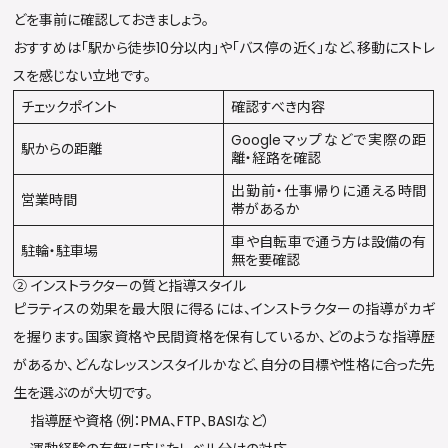
どを事前に確認しておきましょう。
おすすめは「駅から徒歩10分以内」や「バス停の近く」など、移動にストレ
スを感じない立地です。
チェックポイント
確認すべき内容
Googleマップなどで実際の距
駅からの距離
離・経路を確認
出勤前・仕事帰りに通える時間
営業時間
帯があるか
車や自転車で通う方は設備の有
駐輪・駐車場
無を要確認
② インストラクターの質と指導スタイル
ピラティスの効果を最大限に得るには、インストラクターの指導がカギ
を握ります。国家資格や民間資格を保有しているか、どのような指導歴
があるか、どんなレッスンスタイルかなど、自分の目標や性格に合った先
生を選ぶのが大切です。
指導歴や資格（例：PMA、FTP、BASIなど）