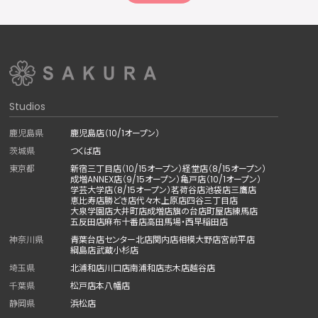
Studios
鹿児島県
鹿児島店（10/1オープン）
茨城県
つくば店
東京都
新宿三丁目店（10/15オープン）
経堂店（8/15オープン）
成増ANNEX店（9/15オープン）
亀戸店（10/1オープン）
学芸大学店（8/15オープン）
茗荷谷店
池袋店
三鷹店
恵比寿店
勝どき店
代々木上原店
四谷三丁目店
大泉学園店
大井町店
成増店
旗の台店
町屋店
練馬店
五反田店
麻布十番店
高田馬場・西早稲田店
神奈川県
青葉台店
センター北店
関内店
相模大野店
宮前平店
綱島店
武蔵小杉店
埼玉県
北浦和店
川口店
南浦和店
志木店
越谷店
千葉県
松戸店
本八幡店
静岡県
浜松店