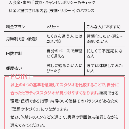
入会金・事務手数料・キャンセルポリシーもチェック
料金と提供される内容（設備・サポート）のバランス
料金プラン
メリット
こんな人におすすめ
たくさん通う人には
習慣化したい・週2〜
月額制（通い放題）
コスパ◎
3通いたい人
自分のペースで無理
忙しくて不定期にな
回数券制
なく通える
る人
試しに始めたい人に
まずは体験してみた
都度払い
ぴったり
い人
以上の4つの基準を意識してスタジオを比較することで、自分に
合ったピラティススタジオが見つけやすくなります。
継続できる
環境・信頼できる指導・納得のいく価格――そのバランスがあなたの
「理想の体づくり」につながります。
ぜひ、体験レッスンなどを通じて、実際の雰囲気も確認しながら
選んでみてください。