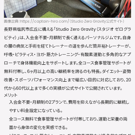
画像出典：https://captain-hiro.com/（Studio Zero Gravity公式サイト）
長野県塩尻市広丘に構える「Studio Zero Gravity（スタジオ ゼログラ
ビティ）」は、入会金不要・月額制で長く通えるパーソナルジムです。自身
の腰の病気と手術を経てトレーナーの道を歩んだ筒井裕トレーナーが、
呼吸・ピラティス・ヨガ・筋力トレーニング・有酸素運動と多角的なアプ
ローチで身体機能向上をサポートします。全コース食事管理サポートが
無料付帯し、6ヶ月以上の高い継続率を誇るのも特長。ダイエット・姿勢
改善・スポーツパフォーマンス向上まで幅広い目的に対応しており、20
代から60代以上まで多くの実績が公式サイトで公開されています。
メリット
入会金不要・月額制の2プランで、費用を抑えながら長期的に継続し
やすい料金設定になっている。
全コース無料で食事管理サポートが付帯しており、運動と栄養の両
面から身体の変化を実感できる。