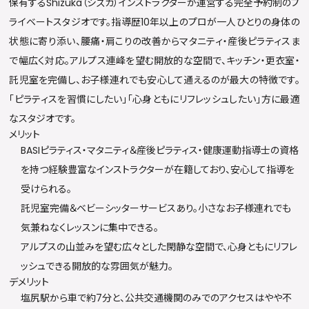
保有するShizuka（シズカ）インストラクターが運営する完全予約制のプ
ライベートスタジオです。指導歴10年以上のプロが一人ひとりの身体の
状態に寄り添い、腰痛・肩こりの改善からマタニティ・産後ピラティスま
で幅広く対応。アルプス連峰を望む開放的な空間で、キッチン・更衣室・
託児室を完備し、お子様連れでも安心して通えるのが最大の特徴です。
「ピラティスを習慣にしたい」「心身ともにリフレッシュしたい」方に最適
なスタジオです。
メリット
BASIピラティス・マタニティ＆産後ピラティス・健康運動指導士の資格
を持つ経験豊富なインストラクターが在籍しており、安心して指導を
受けられる。
託児室完備＆ベビーシッターサービスあり。小さなお子様連れでも
気兼ねなくレッスンに集中できる。
アルプスの山並みを望む広々とした閑静な空間で、心身ともにリフレ
ッシュできる開放的な雰囲気が魅力。
デメリット
塩尻駅から車で約7分と、公共交通機関のみでのアクセスはやや不