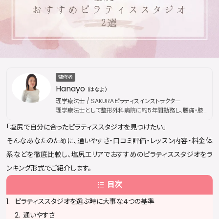
監修者
Hanayo
（はなよ）
理学療法士 / SAKURAピラティスインストラクター
理学療法士として整形外科病院に約5年間勤務し、腰痛・膝
痛などの慢性疾患から外傷性疾患まで幅広い外来リハビリ
「塩尻で自分に合ったピラティススタジオを見つけたい」
を担当。その後、国際的なピラティス資格団体「Peak
Pilates」の認定資格を取得し、指導歴は通算5年に及ぶ。現
そんなあなたのために、通いやすさ・口コミ評価・レッスン内容・料金体
在はSAKURAピラティスにてインストラクターとして活動。医
系などを徹底比較し、塩尻エリアでおすすめのピラティススタジオをラ
療現場で培った解剖学・運動療法の専門知識を土台に、身体
の仕組みに基づいた本質的な姿勢改善・疼痛ケアを提供し
ンキング形式でご紹介します。
ている。出勤枠は公開後すぐに満員となることが多く、キャン
目次
セル待ちが続出するほどの人気を誇る。
ピラティススタジオを選ぶ時に大事な4つの基準
通いやすさ