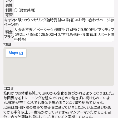
ンク
男性
利用
○（男女共用）
可否
キャン
体験・カウンセリング随時受付中（詳細はお問い合わせページ参
ペーン
照）
入会金不要／ベーシック（週1回・月4回）：19,800円／アクティブ
料金
（週2回・月8回）：29,800円（いずれも税込・食事管理サポート無
プラン
料付帯）
地図
口コミ
筋肉がつき体重も減って、周りから変化を気づかれるようになりました。
毎回異なるトレーニングを組んでくれるので飽きずに続けられていま
す。運動が苦手な私でも身体を痛めることなく取り組めています。
以前は肩・腰・膝の痛みで整骨院に通っていましたが、ジムに通い始め
てから半年以上、一度もかかっていません。マンツーマンだからこそ自
分に合った運動を提供してもらえていると実感しています。