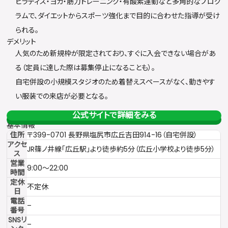
ピラティス・ヨガ・筋力トレーニング・有酸素運動など多角的なプログ
ラムで、ダイエットからスポーツ強化まで目的に合わせた指導が受け
られる。
デメリット
人気のため新規枠が限定されており、すぐに入会できない場合があ
る（定員に達した際は募集停止になることも）。
自宅併設の小規模スタジオのため着替えスペースがなく、動きやす
い服装での来店が必要となる。
公式サイトで詳細をみる
基本情報
住所
〒399-0701 長野県塩尻市広丘吉田914-16（自宅併設）
アクセ
JR篠ノ井線「広丘駅」より徒歩約5分（広丘小学校より徒歩5分）
ス
営業
9:00〜22:00
時間
定休
不定休
日
電話
–
番号
SNSリ
–