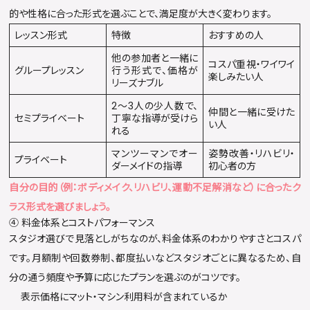
的や性格に合った形式を選ぶことで、満足度が大きく変わります。
レッスン形式
特徴
おすすめの人
他の参加者と一緒に
コスパ重視・ワイワイ
グループレッスン
行う形式で、価格が
楽しみたい人
リーズナブル
2〜3人の少人数で、
仲間と一緒に受けた
セミプライベート
丁寧な指導が受けら
い人
れる
マンツーマンでオー
姿勢改善・リハビリ・
プライベート
ダーメイドの指導
初心者の方
自分の目的（例：ボディメイク、リハビリ、運動不足解消など）に合ったク
ラス形式を選びましょう。
④ 料金体系とコストパフォーマンス
スタジオ選びで見落としがちなのが、料金体系のわかりやすさとコスパ
です。月額制や回数券制、都度払いなどスタジオごとに異なるため、自
分の通う頻度や予算に応じたプランを選ぶのがコツです。
表示価格にマット・マシン利用料が含まれているか