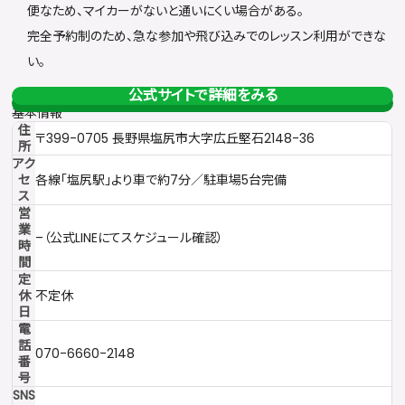
便なため、マイカーがないと通いにくい場合がある。
完全予約制のため、急な参加や飛び込みでのレッスン利用ができな
い。
公式サイトで詳細をみる
基本情報
住
〒399-0705 長野県塩尻市大字広丘堅石2148-36
所
アク
セ
各線「塩尻駅」より車で約7分／駐車場5台完備
ス
営
業
–（公式LINEにてスケジュール確認）
時
間
定
休
不定休
日
電
話
070-6660-2148
番
号
SNS