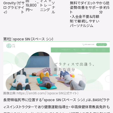
回：
ィス＋
Gravity（ゼ
サ
–
ソ
無料でダイエットや
から徒
19,800
トレー
ログラビテ
イ
ナ
姿勢改善をサポー
歩約5
円〜
ニング
ィ）
ト
ル
ト
分
・入会金不要＆月額
制で継続しやすい
パーソナルジム
第1位：space SIN（スペース シン）
画像出典：https://sin36.com/（space SIN公式サイト）
長野県塩尻市に位置する「space SIN（スペース シン）」は、BASIピラテ
ィスインストラクターであり健康運動指導士・中高保健体育教員免許も