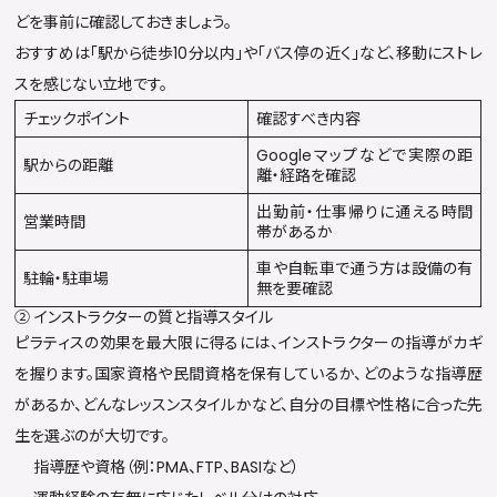
どを事前に確認しておきましょう。
おすすめは「駅から徒歩10分以内」や「バス停の近く」など、移動にストレ
スを感じない立地です。
チェックポイント
確認すべき内容
Googleマップなどで実際の距
駅からの距離
離・経路を確認
出勤前・仕事帰りに通える時間
営業時間
帯があるか
車や自転車で通う方は設備の有
駐輪・駐車場
無を要確認
② インストラクターの質と指導スタイル
ピラティスの効果を最大限に得るには、インストラクターの指導がカギ
を握ります。国家資格や民間資格を保有しているか、どのような指導歴
があるか、どんなレッスンスタイルかなど、自分の目標や性格に合った先
生を選ぶのが大切です。
指導歴や資格（例：PMA、FTP、BASIなど）