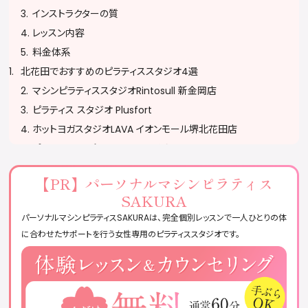
インストラクターの質
レッスン内容
料金体系
北花田でおすすめのピラティススタジオ4選
マシンピラティススタジオRintosull 新金岡店
ピラティス スタジオ Plusfort
ホットヨガスタジオLAVA イオンモール堺北花田店
プライベート ピラティス・スタジオ Lusso
ピラティススタジオに通う際の注意
【PR】
パーソナルマシンピラティス
予約・キャンセルポリシーを確認する
SAKURA
服装・持ち物に注意する
パーソナルマシンピラティスSAKURAは、完全個別レッスンで一人ひとりの体
無理をせず自分のペースで参加する
に合わせたサポートを行う女性専用のピラティススタジオです。
ピラティススタジオに関するQ&A
おすすめのピラティススタジオまとめ