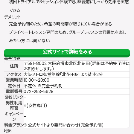
初回トライアルで3セッション体験でき、継続前にしっかり効果を実感
できる
デメリット
完全予約制のため、希望の時間帯が取りにくい場合がある
プライベートレッスン専門のため、グループレッスンの雰囲気を楽し
みたい方には向かない
公式サイトで詳細をみる
基本情報
〒591-8002 大阪府堺市北区北花田(詳細は予約完了時に
住所
お知らせします。)
アクセス
大阪メトロ御堂筋線「北花田駅」より徒歩2分
営業時間
10:00〜20:00
定休日
不定休 ※完全予約制
電話番号
072-253-5628
SNSリンク
–
男性利用
×(女性専用)
可否
キャンペー
–
ン
料金プラン
※公式サイトより要問い合わせ(完全予約制)
地図