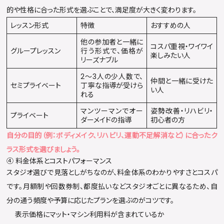
的や性格に合った形式を選ぶことで、満足度が大きく変わります。
レッスン形式
特徴
おすすめの人
他の参加者と一緒に
コスパ重視・ワイワイ
グループレッスン
行う形式で、価格が
楽しみたい人
リーズナブル
2〜3人の少人数で、
仲間と一緒に受けた
セミプライベート
丁寧な指導が受けら
い人
れる
マンツーマンでオー
姿勢改善・リハビリ・
プライベート
ダーメイドの指導
初心者の方
自分の目的（例：ボディメイク、リハビリ、運動不足解消など）に合ったク
ラス形式を選びましょう。
④ 料金体系とコストパフォーマンス
スタジオ選びで見落としがちなのが、料金体系のわかりやすさとコスパ
です。月額制や回数券制、都度払いなどスタジオごとに異なるため、自
分の通う頻度や予算に応じたプランを選ぶのがコツです。
表示価格にマット・マシン利用料が含まれているか