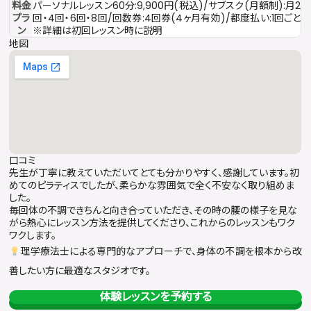
料金
パーソナルレッスン60分:9,900円(税込)/サブスク(月額制):月2
プラ
回・4回・6回・8回/回数券:4回券(4ヶ月有効)/都度払い:1回ごと
ン
※詳細は初回レッスン時に説明
地図
口コミ
先生が丁寧に教えていただいてとても分かりやすく、感謝しています。初
めてのピラティスでしたが、柔らかな雰囲気で全く不安なく取り組めま
した。
毎回体の不調できちんと向き合っていただき、その時の腰の様子を見な
がら熱心にレッスン方法を提供してくださり、これからのレッスンもワク
ワクします。
理学療法士による専門的なアプローチで、身体の不調を根本から改
善したい方に最適なスタジオです。
体験レッスンを予約する