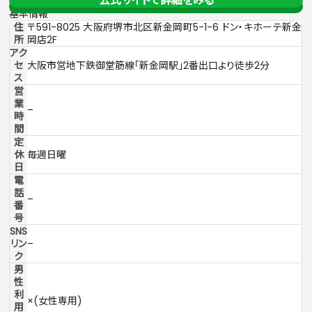
公式サイトで詳細をみる
基本情報
住
〒591-8025 大阪府堺市北区新金岡町5-1-6 ドン・キホーテ新金
所
岡店2F
アク
セ
大阪市営地下鉄御堂筋線「新金岡駅」2番出口より徒歩2分
ス
営
業
–
時
間
定
休
毎週日曜
日
電
話
–
番
号
SNS
リン
–
ク
男
性
利
×(女性専用)
用