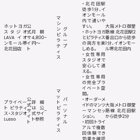
・北花田駅
徒歩1分、イ
オンモール
マ
内で通いや
シ
ホットヨガ
公
すい。
大阪メトロ御堂
ン
グ
スタジオ
式
月額
・ホットヨガ
筋線 北花田駅2
ピ
ル
LAVA イオ
サ
4,800
–
とピラティス
番出口から徒歩
ラ
ー
ンモール堺
イ
円〜
の両方を楽
1分、イオンモー
テ
プ
北花田店
ト
しめる。
ル堺北花田内
ィ
・女性専用
ス
スタジオで
安心して通
える。
・女性専用
の完全プラ
イベート空
マ
間。
ッ
公
パ
・オーダーメ
プライベー
詳細
ト
式
ー
イドのマンツ
大阪メトロ御堂
ト ピラティ
は公
ピ
サ
–
ソ
ーマンセッ
筋線 北花田駅
ス・スタジオ
式サイ
ラ
イ
ナ
ション。
から徒歩2分
Lusso
ト参照
テ
ト
ル
・初回トライ
ィ
アルで複数
ス
回体験でき
効果を確認