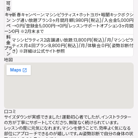
可
否
キャ
新春キャンペーン:マシンピラティス+ホットヨガ+暗闇キックボクシ
ン
ング通い放題プラン3ヶ月間月額1,980円(税込)/入会金5,000円
ペ
→0円/登録金5,000円→0円/レッスンサポートオプション3ヶ月間
ーン
0円 ※2月末まで
料
マシンピラティス2店舗通い放題:13,800円(税込)/月/マシンピラ
金
ティス月4回プラン:8,800円(税込)/月/体験会:0円(姿勢診断付
プラ
き) ※詳細は公式サイト参照
ン
地図
口コミ
サイズダウンが実感できました！運動初心者でしたが、インストラクター
の方が丁寧にサポートしてくださり、無理なく続けられています。
レッスンの度に元気になれます。マシンを使うことで、効率よく気になる
部位にアプローチできるのが嬉しいです。AI姿勢診断で自分の身体の状