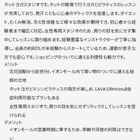
ホットヨガスタジオです。ホットの環境で行うヨガとピラティスのレッスン
が充実しており、発汗とともに心身のデトックスを促進します。ダイエッ
ト、むくみ解消、冷え性改善など様々な効果が期待でき、初心者から経
験者まで幅広く対応。女性専用スタジオのため、周りの目を気にせず集
中してレッスンに取り組めます。経験豊富なインストラクターが丁寧に指
導し、会員の約80%が未経験からスタートしているため、運動が苦手な
方でも安心です。ショッピングのついでに通える利便性も魅力です。
メリット
北花田駅から徒歩1分、イオンモール内で買い物のついでに通える抜
群の立地
ホットヨガとマシンピラティスの両方が楽しめ、LAVAとRintosull全
店利用可能なプランもある
女性専用スタジオで、周りの目を気にせずリラックスしてレッスンを受
けられる
デメリット
イオンモールの営業時間に準ずるため、早朝や深夜の利用はできな
い