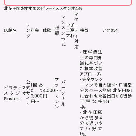
北花田でおすすめのピラティススタジオ4選
マ
レ
タ
ッ
リ
ウ
子
ニ
種
ス
店舗名
ン
料金
体験
ェ
連
テ
特徴
アクセス
類
ン
ク
ア
れ
ィ
形
対
式
応
・理学療法
士の専門知
識に基づい
た根本改善
アプローチ。
マ
・完全マンツ
公
パ
1回あ
ッ
ーマンで自
大阪メトロ御堂
ピラティス
式
ー
たり
4,000
ト・
分のペース
筋線 北花田駅1
スタジオ
サ
ソ
9,900
円
マ
に合わせた
番出口から徒歩
Plusfort
イ
ナ
円〜
シ
丁寧な指
4分
ト
ル
ン
導。
・北花田駅
から徒歩4
分で通いや
すい好立
地。