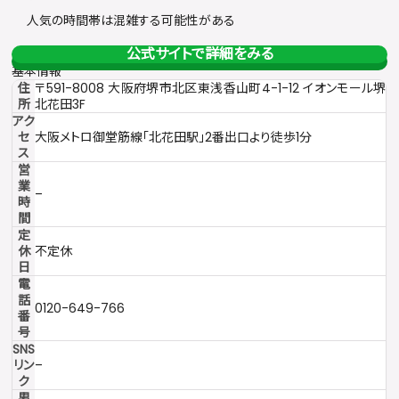
人気の時間帯は混雑する可能性がある
公式サイトで詳細をみる
基本情報
住
〒591-8008 大阪府堺市北区東浅香山町4-1-12 イオンモール堺
所
北花田3F
アク
セ
大阪メトロ御堂筋線「北花田駅」2番出口より徒歩1分
ス
営
業
–
時
間
定
休
不定休
日
電
話
0120-649-766
番
号
SNS
リン
–
ク
男