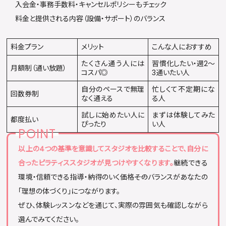
入会金・事務手数料・キャンセルポリシーもチェック
料金と提供される内容（設備・サポート）のバランス
料金プラン
メリット
こんな人におすすめ
たくさん通う人には
習慣化したい・週2〜
月額制（通い放題）
コスパ◎
3通いたい人
自分のペースで無理
忙しくて不定期にな
回数券制
なく通える
る人
試しに始めたい人に
まずは体験してみた
都度払い
ぴったり
い人
以上の4つの基準を意識してスタジオを比較することで、自分に
合ったピラティススタジオが見つけやすくなります。
継続できる
環境・信頼できる指導・納得のいく価格――そのバランスがあなたの
「理想の体づくり」につながります。
ぜひ、体験レッスンなどを通じて、実際の雰囲気も確認しながら
選んでみてください。