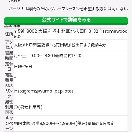
がある
パーソナル専門のため、グループレッスンを希望する方には向かない
公式サイトで詳細をみる
基本情報
〒591-8002 大阪府堺市北区北花田町3-32-1 Framewood
住所
802
アク
大阪メトロ御堂筋線「北花田駅」1番出口より徒歩4分
セス
営業
月〜土 9:00〜18:30（最終受付17:10）
時間
定休
日曜・祝日
日
電話
–
番号
SNS
リン
Instagram:@yuma_pt.pilates
ク
男性
利用
○(男女利用可)
可否
キャ
ンペ
初回体験:通常9,900円→4,980円(税込)※毎月5名限定
ーン