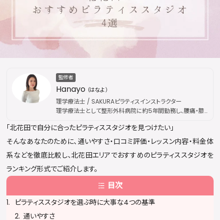
監修者
Hanayo
（はなよ）
理学療法士 / SAKURAピラティスインストラクター
理学療法士として整形外科病院に約5年間勤務し、腰痛・膝
痛などの慢性疾患から外傷性疾患まで幅広い外来リハビリ
「北花田で自分に合ったピラティススタジオを見つけたい」
を担当。その後、国際的なピラティス資格団体「Peak
Pilates」の認定資格を取得し、指導歴は通算5年に及ぶ。現
そんなあなたのために、通いやすさ・口コミ評価・レッスン内容・料金体
在はSAKURAピラティスにてインストラクターとして活動。医
系などを徹底比較し、北花田エリアでおすすめのピラティススタジオを
療現場で培った解剖学・運動療法の専門知識を土台に、身体
の仕組みに基づいた本質的な姿勢改善・疼痛ケアを提供し
ランキング形式でご紹介します。
ている。出勤枠は公開後すぐに満員となることが多く、キャン
目次
セル待ちが続出するほどの人気を誇る。
ピラティススタジオを選ぶ時に大事な4つの基準
通いやすさ