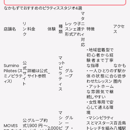
なかもずでおすすめのピラティススタジオ4選
マ
タ
リ
レッ
ウ
子
ニ
種
アクセ
店舗名
ン
料金
体験
スン
ェ
連
テ
特徴
類
ス
ク
形式
ア
れ
ィ
対
応
・地域密着型で
初心者から経
マ
験者まで丁寧
公
ット
Sumino
な指導
なかも
式
ピ
Pilates（ス
詳細は公式
グル
・一人ひとりの
ず駅か
サ
–
ラ
ミノピラテ
サイト参照
ープ
体の状態に合
ら徒歩
イ
テ
ィス）
わせたレッスン
圏内
ト
ィ
・アットホーム
ス
な雰囲気で継
続しやすい
・女性専用で安
心して通える環
マ
境
シ
グル
・マシンピラティ
公
グループ約
ン
ー
スとマスタース
百舌鳥
MOVES
式
1,900円〜
2,000
ピ
プ・
トレッチを組み
八幡駅