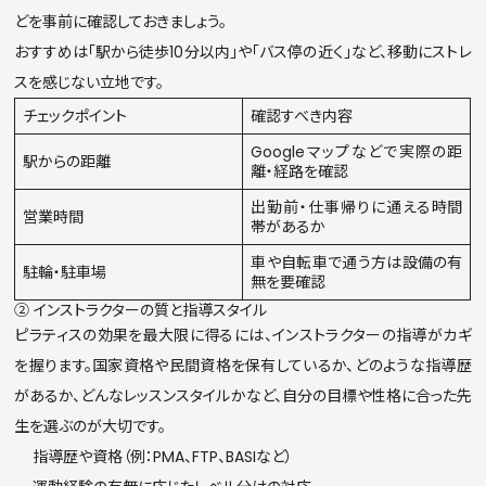
どを事前に確認しておきましょう。
おすすめは「駅から徒歩10分以内」や「バス停の近く」など、移動にストレ
スを感じない立地です。
チェックポイント
確認すべき内容
Googleマップなどで実際の距
駅からの距離
離・経路を確認
出勤前・仕事帰りに通える時間
営業時間
帯があるか
車や自転車で通う方は設備の有
駐輪・駐車場
無を要確認
② インストラクターの質と指導スタイル
ピラティスの効果を最大限に得るには、インストラクターの指導がカギ
を握ります。国家資格や民間資格を保有しているか、どのような指導歴
があるか、どんなレッスンスタイルかなど、自分の目標や性格に合った先
生を選ぶのが大切です。
指導歴や資格（例：PMA、FTP、BASIなど）