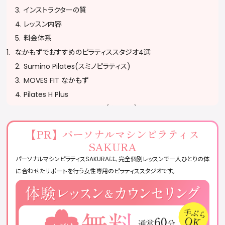
インストラクターの質
レッスン内容
料金体系
なかもずでおすすめのピラティススタジオ4選
Sumino Pilates(スミノピラティス)
MOVES FIT なかもず
Pilates H Plus
Body Make Salon Kreayl(クレイル)
ピラティススタジオに通う際の注意
【PR】
パーソナルマシンピラティス
予約・キャンセルポリシーを確認する
SAKURA
服装・持ち物に注意する
パーソナルマシンピラティスSAKURAは、完全個別レッスンで一人ひとりの体
無理をせず自分のペースで参加する
に合わせたサポートを行う女性専用のピラティススタジオです。
ピラティススタジオに関するQ&A
おすすめのピラティススタジオまとめ