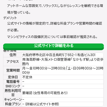
アットホームな雰囲気で、リラックスしながらレッスンを継続できる環
境が整っている。
デメリット
公式サイトの情報が限定的で、詳細な料金プランや営業時間の確認
が必要。
マシンピラティスの設備状況については事前確認が推奨される。
公式サイトで詳細をみる
基本情報
住所
大阪府堺市北区中百舌鳥町5丁652-1 和香ビル301
南海高野線・大阪メトロ御堂筋線「なかもず駅」より徒歩
アクセス
圏内
月〜金10時00分～21時00分/土・日09時00分～20時
営業時間
00分
定休日
不定休
電話番号
–
SNSリンク
–
男性利用可
要確認（女性専用の可能性あり）
否
キャンペーン
–
料金プラン
–（詳細は公式サイト参照）