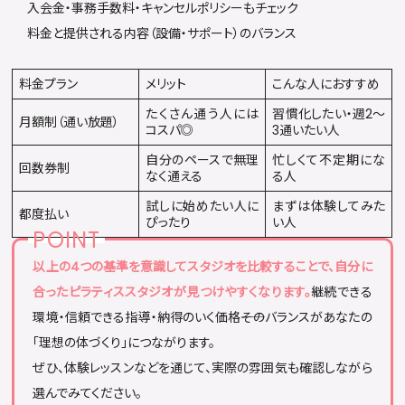
入会金・事務手数料・キャンセルポリシーもチェック
料金と提供される内容（設備・サポート）のバランス
料金プラン
メリット
こんな人におすすめ
たくさん通う人には
習慣化したい・週2〜
月額制（通い放題）
コスパ◎
3通いたい人
自分のペースで無理
忙しくて不定期にな
回数券制
なく通える
る人
試しに始めたい人に
まずは体験してみた
都度払い
ぴったり
い人
以上の4つの基準を意識してスタジオを比較することで、自分に
合ったピラティススタジオが見つけやすくなります。
継続できる
環境・信頼できる指導・納得のいく価格――そのバランスがあなたの
「理想の体づくり」につながります。
ぜひ、体験レッスンなどを通じて、実際の雰囲気も確認しながら
選んでみてください。