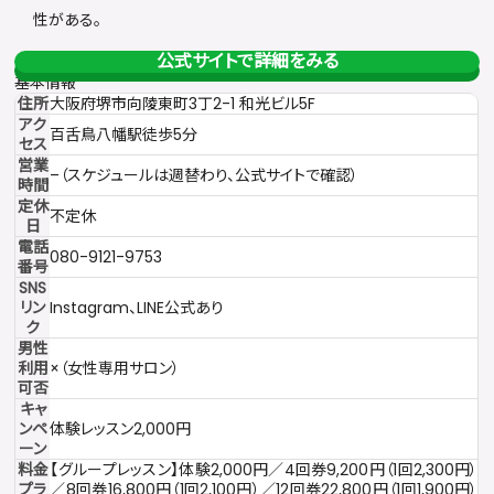
性がある。
公式サイトで詳細をみる
基本情報
住所
大阪府堺市向陵東町3丁2-1 和光ビル5F
アク
百舌鳥八幡駅徒歩5分
セス
営業
–（スケジュールは週替わり、公式サイトで確認）
時間
定休
不定休
日
電話
080-9121-9753
番号
SNS
リン
Instagram
、LINE公式あり
ク
男性
利用
×（女性専用サロン）
可否
キャ
ンペ
体験レッスン2,000円
ーン
料金
【グループレッスン】体験2,000円／4回券9,200円（1回2,300円）
プラ
／8回券16,800円（1回2,100円）／12回券22,800円（1回1,900円）