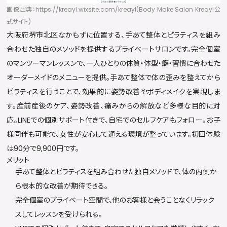
画像出典：https://kreayl.wixsite.com/kreayl(Body Make Salon Kreayl公
式サイト)
大阪府堺市北区なかもずに位置する、手あて整体とピラティスを組み
合わせた独自のメソッドを提供するプライベートサロンです。完全個室
のマンツーマンレッスンで、一人ひとりの体質・体型・癖・習慣に合わせた
オーダーメイドのメニューを提供。手あて整体で体の歪みを整えてから
ピラティスを行うことで、効果的に姿勢改善やボディメイクを実現しま
す。産前産後のケア、姿勢改善、痛みからの解放など多様な目的に対
応。LINEでの個別サポート付きで、自宅でのセルフケアもフォロー。お子
様同伴も可能で、女性が安心して通える環境が整っています。初回体験
は90分で9,900円です。
メリット
手あて整体とピラティスを組み合わせた独自メソッドで、体の内側か
ら根本的な改善が期待できる。
完全個室のプライベート空間で、他のお客様と会うことなくリラック
スしてレッスンを受けられる。