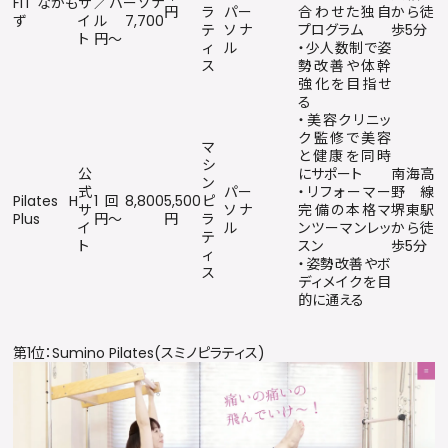
FIT なかも
サ
／パーソナ
円
ラ
パー
合わせた独自
から徒
ず
イ
ル7,700
テ
ソナ
プログラム
歩5分
ト
円〜
ィ
ル
・少人数制で姿
ス
勢改善や体幹
強化を目指せ
る
・美容クリニッ
ク監修で美容
マ
と健康を同時
シ
公
にサポート
南海高
ン
式
パー
・リフォーマー
野線
Pilates H
1回8,800
5,500
ピ
サ
ソナ
完備の本格マ
堺東駅
Plus
円〜
円
ラ
イ
ル
ンツーマンレッ
から徒
テ
ト
スン
歩5分
ィ
・姿勢改善やボ
ス
ディメイクを目
的に通える
第1位：Sumino Pilates(スミノピラティス)