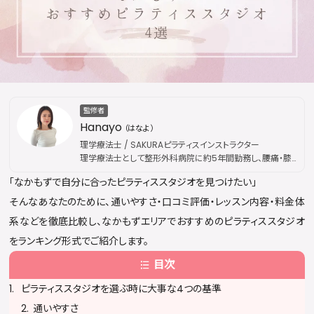
監修者
Hanayo
（はなよ）
理学療法士 / SAKURAピラティスインストラクター
理学療法士として整形外科病院に約5年間勤務し、腰痛・膝
痛などの慢性疾患から外傷性疾患まで幅広い外来リハビリ
「なかもずで自分に合ったピラティススタジオを見つけたい」
を担当。その後、国際的なピラティス資格団体「Peak
Pilates」の認定資格を取得し、指導歴は通算5年に及ぶ。現
そんなあなたのために、通いやすさ・口コミ評価・レッスン内容・料金体
在はSAKURAピラティスにてインストラクターとして活動。医
系などを徹底比較し、なかもずエリアでおすすめのピラティススタジオ
療現場で培った解剖学・運動療法の専門知識を土台に、身体
の仕組みに基づいた本質的な姿勢改善・疼痛ケアを提供し
をランキング形式でご紹介します。
ている。出勤枠は公開後すぐに満員となることが多く、キャン
目次
セル待ちが続出するほどの人気を誇る。
ピラティススタジオを選ぶ時に大事な4つの基準
通いやすさ