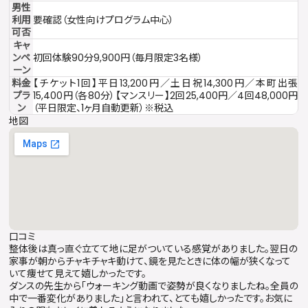
男性
利用
要確認（女性向けプログラム中心）
可否
キャ
ンペ
初回体験90分9,900円（毎月限定3名様）
ーン
料金
【チケット1回】平日13,200円／土日祝14,300円／本町出張
プラ
15,400円（各80分）【マンスリー】2回25,400円／4回48,000円
ン
（平日限定、1ヶ月自動更新）※税込
地図
口コミ
整体後は真っ直ぐ立てて地に足がついている感覚がありました。翌日の
家事が朝からチャキチャキ動けて、鏡を見たときに体の幅が狭くなって
いて痩せて見えて嬉しかったです。
ダンスの先生から「ウォーキング動画で姿勢が良くなりましたね。全員の
中で一番変化がありました」と言われて、とても嬉しかったです。お気に