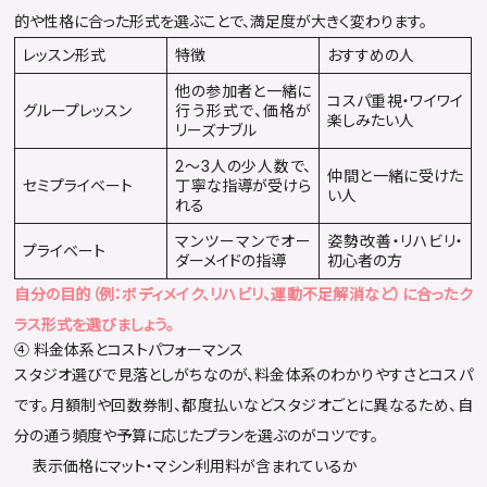
的や性格に合った形式を選ぶことで、満足度が大きく変わります。
レッスン形式
特徴
おすすめの人
他の参加者と一緒に
コスパ重視・ワイワイ
グループレッスン
行う形式で、価格が
楽しみたい人
リーズナブル
2〜3人の少人数で、
仲間と一緒に受けた
セミプライベート
丁寧な指導が受けら
い人
れる
マンツーマンでオー
姿勢改善・リハビリ・
プライベート
ダーメイドの指導
初心者の方
自分の目的（例：ボディメイク、リハビリ、運動不足解消など）に合ったク
ラス形式を選びましょう。
④ 料金体系とコストパフォーマンス
スタジオ選びで見落としがちなのが、料金体系のわかりやすさとコスパ
です。月額制や回数券制、都度払いなどスタジオごとに異なるため、自
分の通う頻度や予算に応じたプランを選ぶのがコツです。
表示価格にマット・マシン利用料が含まれているか