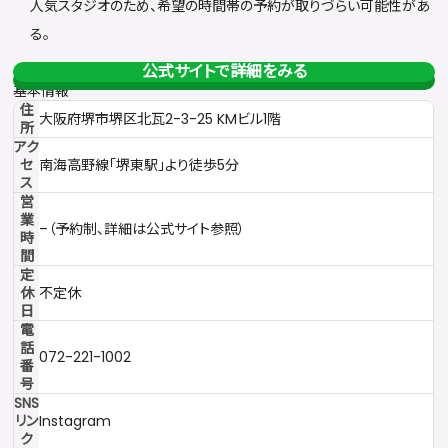
人気スタジオのため、希望の時間帯の予約が取りづらい可能性があ
る。
公式サイトで詳細をみる
基本情報
住
大阪府堺市堺区北瓦2-3-25 KMビル1階
所
アク
セ
南海高野線「堺東駅」より徒歩5分
ス
営
業
–（予約制、詳細は公式サイト参照）
時
間
定
休
不定休
日
電
話
072-221-1002
番
号
SNS
リン
Instagram
ク