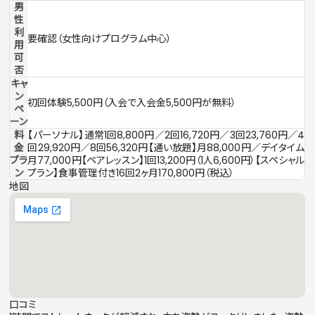
男
性
利
要確認（女性向けプログラム中心）
用
可
否
キャ
ン
初回体験5,500円（入会で入会金5,500円が無料）
ペ
ーン
料
【パーソナル】通常1回8,800円／2回16,720円／3回23,760円／4
金
回29,920円／8回56,320円【通い放題】月88,000円／デイタイム
プラ
月77,000円【ペアレッスン】1回13,200円（1人6,600円）【スペシャル
ン
プラン】食事管理付き16回2ヶ月170,800円（税込）
地図
口コミ