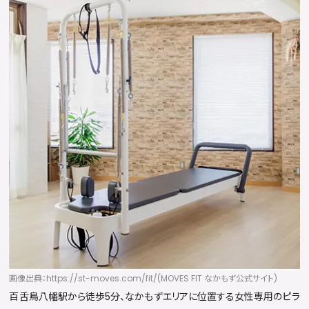
画像出典：https://st-moves.com/fit/(MOVES FIT なかもず公式サイト)
百舌鳥八幡駅から徒歩5分、なかもずエリアに位置する女性専用のピラ