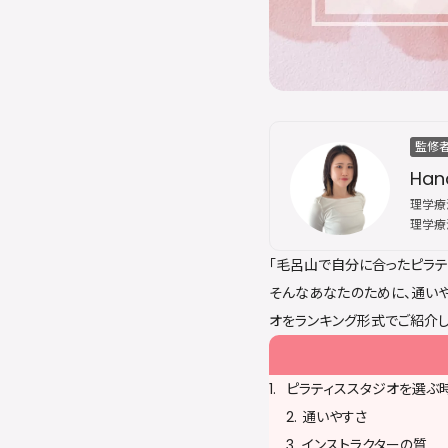
監修
Han
理学療法
理学療
その後
「毛呂山で自分に合ったピラテ
スにて
な姿勢
そんなあなたのために、通いや
誇る。
オをランキング形式でご紹介し
ピラティススタジオを選ぶ
通いやすさ
インストラクターの質