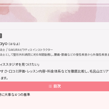
者
ayo
（はなよ）
士 / SAKURAピラティスインストラクター
法士として整形外科病院に約5年間勤務し、腰痛・膝痛などの慢性疾患から外傷性疾患ま
、国際的なピラティス資格団体「Peak Pilates」の認定資格を取得し、指導歴は通算5年に
ィススタジオを見つけたい」
インストラクターとして活動。医療現場で培った解剖学・運動療法の専門知識を土台に、
改善・疼痛ケアを提供している。出勤枠は公開後すぐに満員となることが多く、キャンセ
すさ・口コミ評価・レッスン内容・料金体系などを徹底比較し、毛呂山エリ
ます。
目次
時に大事な4つの基準