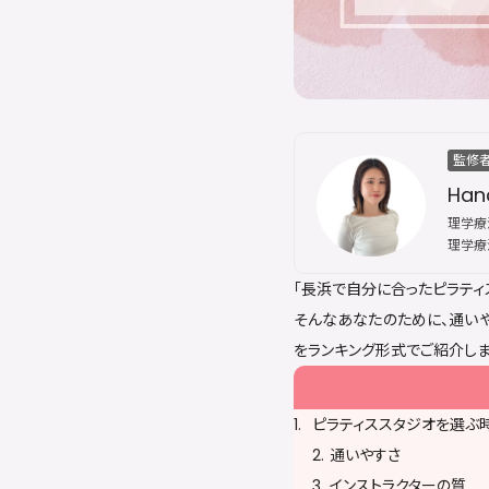
監修
Han
理学療法
理学療
その後
「長浜で自分に合ったピラティ
スにて
な姿勢
そんなあなたのために、通いや
誇る。
をランキング形式でご紹介しま
ピラティススタジオを選ぶ
通いやすさ
インストラクターの質