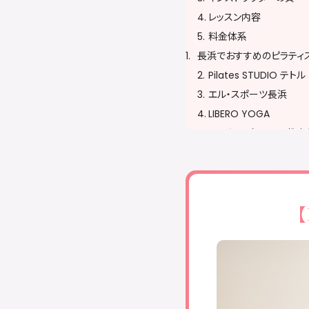
レッスン内容
料金体系
長浜でおすすめのピラティ
Pilates STUDIO テトル
エル・スポーツ長浜
LIBERO YOGA
かんたんピラティス教室
ピラティススタジオに通う
予約・キャンセルポリシ
服装・持ち物に注意する
【
無理をせず自分のペー
ピラティススタジオに関する
おすすめのピラティススタ