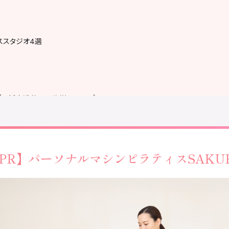
ススタジオ4選
(長浜市浅井B&G海洋センター)
際の注意
ーを確認する
PR】
パーソナルマシンピラティス
SAKU
スで参加する
Q&A
ジオまとめ