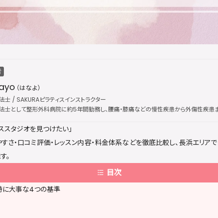
者
ayo
（はなよ）
士 / SAKURAピラティスインストラクター
法士として整形外科病院に約5年間勤務し、腰痛・膝痛などの慢性疾患から外傷性疾患ま
、国際的なピラティス資格団体「Peak Pilates」の認定資格を取得し、指導歴は通算5年に
ススタジオを見つけたい」
インストラクターとして活動。医療現場で培った解剖学・運動療法の専門知識を土台に、
改善・疼痛ケアを提供している。出勤枠は公開後すぐに満員となることが多く、キャンセ
すさ・口コミ評価・レッスン内容・料金体系などを徹底比較し、長浜エリア
す。
目次
時に大事な4つの基準