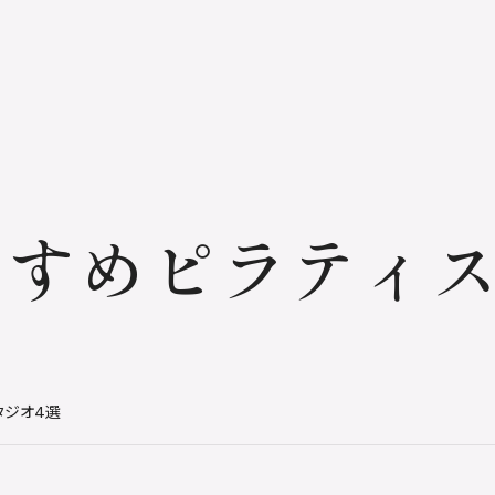
すめピラティス
タジオ4選