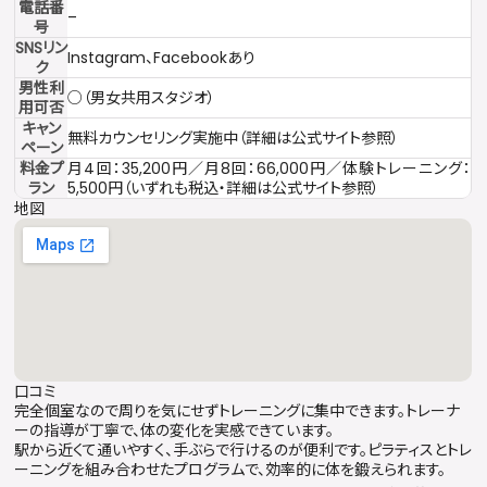
電話番
–
号
SNSリン
Instagram、Facebookあり
ク
男性利
○（男女共用スタジオ）
用可否
キャン
無料カウンセリング実施中（詳細は公式サイト参照）
ペーン
料金プ
月4回：35,200円／月8回：66,000円／体験トレーニング：
ラン
5,500円（いずれも税込・詳細は公式サイト参照）
地図
口コミ
完全個室なので周りを気にせずトレーニングに集中できます。トレーナ
ーの指導が丁寧で、体の変化を実感できています。
駅から近くて通いやすく、手ぶらで行けるのが便利です。ピラティスとトレ
ーニングを組み合わせたプログラムで、効率的に体を鍛えられます。