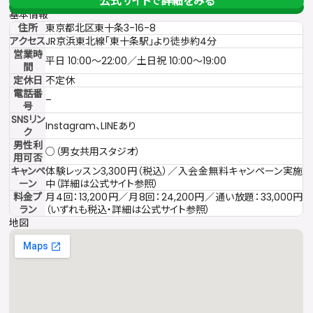
公式サイトで詳細をみる
基本情報
住所
東京都北区東十条3-16-8
アクセス
JR京浜東北線「東十条駅」より徒歩約4分
営業時
平日 10:00〜22:00／土日祝 10:00〜19:00
間
定休日
不定休
電話番
–
号
SNSリン
Instagram、LINEあり
ク
男性利
○（男女共用スタジオ）
用可否
キャンペ
体験レッスン3,300円（税込）／入会金無料キャンペーン実施
ーン
中（詳細は公式サイト参照）
料金プ
月4回：13,200円／月8回：24,200円／通い放題：33,000円
ラン
（いずれも税込・詳細は公式サイト参照）
地図