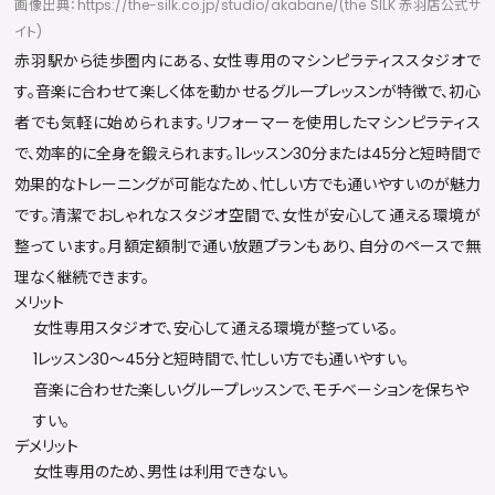
画像出典：https://the-silk.co.jp/studio/akabane/(the SILK 赤羽店公式サ
イト)
赤羽駅から徒歩圏内にある、女性専用のマシンピラティススタジオで
す。音楽に合わせて楽しく体を動かせるグループレッスンが特徴で、初心
者でも気軽に始められます。リフォーマーを使用したマシンピラティス
で、効率的に全身を鍛えられます。1レッスン30分または45分と短時間で
効果的なトレーニングが可能なため、忙しい方でも通いやすいのが魅力
です。清潔でおしゃれなスタジオ空間で、女性が安心して通える環境が
整っています。月額定額制で通い放題プランもあり、自分のペースで無
理なく継続できます。
メリット
女性専用スタジオで、安心して通える環境が整っている。
1レッスン30〜45分と短時間で、忙しい方でも通いやすい。
音楽に合わせた楽しいグループレッスンで、モチベーションを保ちや
すい。
デメリット
女性専用のため、男性は利用できない。