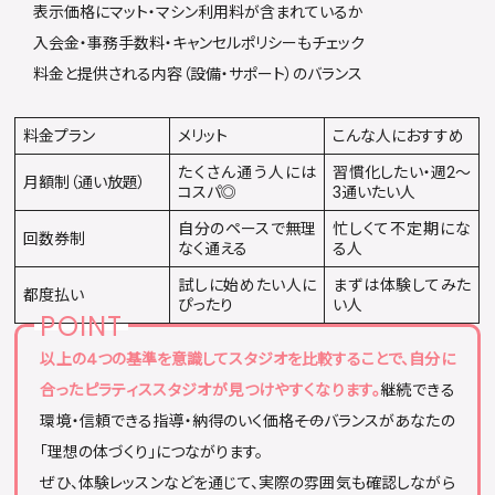
表示価格にマット・マシン利用料が含まれているか
入会金・事務手数料・キャンセルポリシーもチェック
料金と提供される内容（設備・サポート）のバランス
料金プラン
メリット
こんな人におすすめ
たくさん通う人には
習慣化したい・週2〜
月額制（通い放題）
コスパ◎
3通いたい人
自分のペースで無理
忙しくて不定期にな
回数券制
なく通える
る人
試しに始めたい人に
まずは体験してみた
都度払い
ぴったり
い人
以上の4つの基準を意識してスタジオを比較することで、自分に
合ったピラティススタジオが見つけやすくなります。
継続できる
環境・信頼できる指導・納得のいく価格――そのバランスがあなたの
「理想の体づくり」につながります。
ぜひ、体験レッスンなどを通じて、実際の雰囲気も確認しながら