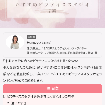
監修者
Hanayo
（はなよ）
理学療法士 / SAKURAピラティスインストラクター
理学療法士として整形外科病院に約5年間勤務し、腰痛・膝
痛などの慢性疾患から外傷性疾患まで幅広い外来リハビリ
「十条で自分に合ったピラティススタジオを見つけたい」
を担当。その後、国際的なピラティス資格団体「Peak
Pilates」の認定資格を取得し、指導歴は通算5年に及ぶ。現
そんなあなたのために、通いやすさ・口コミ評価・レッスン内容・料金体
在はSAKURAピラティスにてインストラクターとして活動。医
系などを徹底比較し、十条エリアでおすすめのピラティススタジオをラ
療現場で培った解剖学・運動療法の専門知識を土台に、身体
の仕組みに基づいた本質的な姿勢改善・疼痛ケアを提供し
ンキング形式でご紹介します。
ている。出勤枠は公開後すぐに満員となることが多く、キャン
目次
セル待ちが続出するほどの人気を誇る。
ピラティススタジオを選ぶ時に大事な4つの基準
通いやすさ