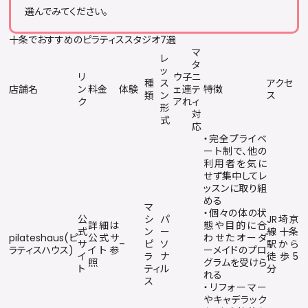
選んでみてください。
十条でおすすめのピラティススタジオ7選
マ
レ
タ
ッ
リ
ウ
子
ニ
種
ス
アクセ
店舗名
ン
料金
体験
ェ
連
テ
特徴
類
ン
ス
ク
ア
れ
ィ
形
対
式
応
・完全プライベ
ート制で、他の
利用者を気に
せず集中してレ
ッスンに取り組
める
マ
・個々の体の状
公
シ
パ
JR埼京
詳細は
態や目的に合
式
ン
ー
線 十条
pilateshaus(ピ
公式サ
わせたオーダ
サ
–
ピ
ソ
駅から
ラティスハウス)
イト参
ーメイドのプロ
イ
ラ
ナ
徒歩5
照
グラムを受けら
ト
ティ
ル
分
れる
ス
・リフォーマー
やキャデラック