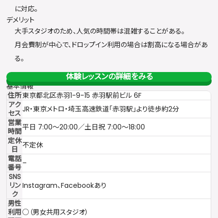
に対応。
デメリット
大手スタジオのため、人気の時間帯は混雑することがある。
月会費制が中心で、ドロップイン利用の場合は割高になる場合があ
る。
体験レッスンの詳細をみる
基本情報
住所
東京都北区赤羽1-9-15 赤羽駅前ビル 6F
アク
JR・東京メトロ・埼玉高速鉄道「赤羽駅」より徒歩約2分
セス
営業
平日 7:00〜20:00／土日祝 7:00〜18:00
時間
定休
不定休
日
電話
–
番号
SNS
リン
Instagram、Facebookあり
ク
男性
利用
○（男女共用スタジオ）