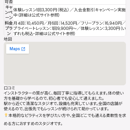
可否
キャ
体験レッスン1回3,300円（税込）／入会金割引キャンペーン実施
ンペ
中（詳細は公式サイト参照）
ーン
料金
月4回：10,450円／月6回：14,520円／フリープラン：16,940円／
プラ
プライベートレッスン：1回9,900円〜／体験レッスン：3,300円（い
ン
ずれも税込・詳細は公式サイト参照）
地図
口コミ
インストラクターの質が高く、毎回丁寧に指導してもらえます。体の使い
方を基礎から学べるので、初心者でも安心して通えました。
駅から近くて清潔なスタジオで、設備も充実しています。全国の店舗が
使えるので、出張先でもレッスンが続けられて助かっています。
本格的なピラティスを学びたい方や、全国どこでも通える柔軟性を求
める方におすすめのスタジオです。