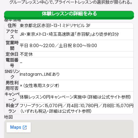
グループレッスン中心で、プライベートレッスンの選択肢が限られる。
体験レッスンの詳細をみる
基本情報
住所
東京都北区赤羽1-13-1 ミドリヤビル 3F
アクセ
JR・東京メトロ・埼玉高速鉄道「赤羽駅」より徒歩約3分
ス
営業時
平日 8:00〜22:00／土日祝 8:00〜19:00
間
定休日
不定休
電話番
–
号
SNSリン
Instagram、LINEあり
ク
男性利
×（女性専用スタジオ）
用可否
キャンペ
体験レッスン0円キャンペーン実施中（詳細は公式サイト参照）
ーン
料金プ
フリープラン：15,070円／月4回：10,780円／月8回：15,070円
ラン
（いずれも税込・詳細は公式サイト参照）
地図