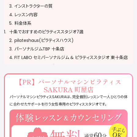
インストラクターの質
レッスン内容
料金体系
十条でおすすめのピラティススタジオ7選
pilateshaus(ピラティスハウス)
パーソナルジムTBP 十条店
FIT LABO セミパーソナルジム & ピラティススタジオ 東十条店
zen place pilates 赤羽
the SILK 赤羽店
【PR】
パーソナルマシンピラティス
CLUB PILATES 赤羽店
SAKURA 町屋店
Rintosull 赤羽店
パーソナルマシンピラティスSAKURAは、完全個別レッスンで一人ひとりの体
ピラティススタジオに通う際の注意
に合わせたサポートを行う女性専用のピラティススタジオです。
予約・キャンセルポリシーを確認する
服装・持ち物に注意する
無理をせず自分のペースで参加する
ピラティススタジオに関するQ&A