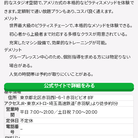
的なスタジオ空間で、アメリカ式の本格的なピラティスメソッドを体験で
きます。定額制で通い放題プランもあり、コスパ良く通えます。
メリット
世界最大級のピラティスチェーンで、本格的なメソッドを体験できる。
初心者から上級者まで対応する多様なクラスが用意されている。
充実したマシン設備で、効果的なトレーニングが可能。
デメリット
グループレッスン中心のため、個別指導を求める方には物足りない
場合がある。
人気の時間帯は予約が取りにくいことがある。
公式サイトで詳細をみる
基本情報
住所
東京都北区赤羽西1-6-1 赤羽ビビオ B1F
アクセス
JR・東京メトロ・埼玉高速鉄道「赤羽駅」より徒歩約1分
営業時
平日 7:00〜21:00／土日祝 7:00〜20:00
間
定休日
不定休
電話番
–
号
SNSリン