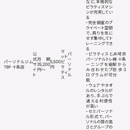
など、本格的な
ピラティスマシ
ンが充実してい
る
・完全個室のプ
ライベート空間
で、周りを気に
せず集中してト
レーニングでき
る
マ
公
パ
・ピラティスと
JR埼京
ット
式
月額
ー
パーソナルトレ
線 十条
パーソナルジム
5,500
ピ
サ
35,200
ソ
ーニングを組
駅から
TBP 十条店
円
ラ
イ
円〜
ナ
み合わせたプ
徒歩3
ティ
ト
ル
ログラムが可
分
ス
能
・ウェアやタオ
ルのレンタルが
あり、手ぶらで
通える利便性
が高い
・セミパーソナ
ル形式で、パー
ソナルの質の高
さとグループの