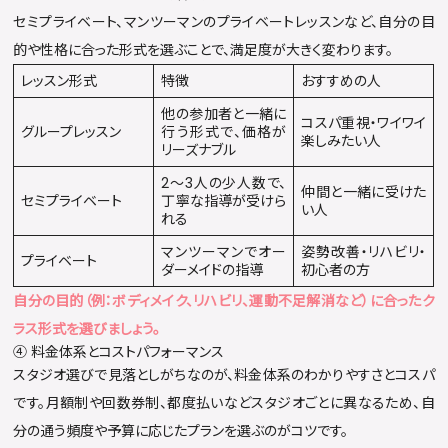
セミプライベート、マンツーマンのプライベートレッスンなど、自分の目
的や性格に合った形式を選ぶことで、満足度が大きく変わります。
レッスン形式
特徴
おすすめの人
他の参加者と一緒に
コスパ重視・ワイワイ
グループレッスン
行う形式で、価格が
楽しみたい人
リーズナブル
2〜3人の少人数で、
仲間と一緒に受けた
セミプライベート
丁寧な指導が受けら
い人
れる
マンツーマンでオー
姿勢改善・リハビリ・
プライベート
ダーメイドの指導
初心者の方
自分の目的（例：ボディメイク、リハビリ、運動不足解消など）に合ったク
ラス形式を選びましょう。
④ 料金体系とコストパフォーマンス
スタジオ選びで見落としがちなのが、料金体系のわかりやすさとコスパ
です。月額制や回数券制、都度払いなどスタジオごとに異なるため、自
分の通う頻度や予算に応じたプランを選ぶのがコツです。