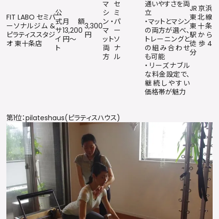
マ
セ
通いやすさを両
JR京浜
公
シ
ミ
立
FIT LABO セミパ
東北線
式
月額
ン・
パ
・マットとマシン
ーソナルジム &
3,300
東十条
サ
13,200
マ
ー
の両方が選べ、
ピラティススタジ
円
駅から
イ
円〜
ット
ソ
トレーニングと
オ 東十条店
徒歩4
ト
両
ナ
の組み合わせ
分
方
ル
も可能
・リーズナブル
な料金設定で、
継続しやすい
価格帯が魅力
第1位：pilateshaus(ピラティスハウス)