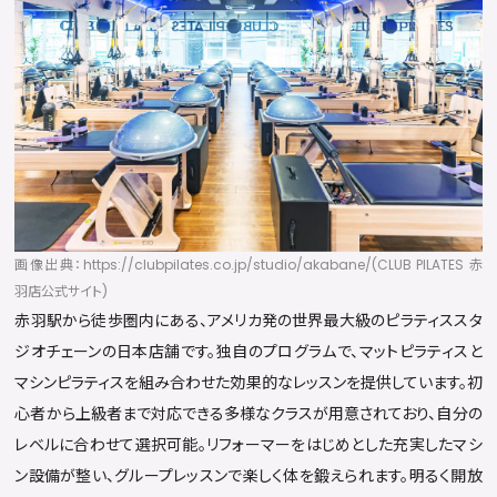
画像出典：https://clubpilates.co.jp/studio/akabane/(CLUB PILATES 赤
羽店公式サイト)
赤羽駅から徒歩圏内にある、アメリカ発の世界最大級のピラティススタ
ジオチェーンの日本店舗です。独自のプログラムで、マットピラティスと
マシンピラティスを組み合わせた効果的なレッスンを提供しています。初
心者から上級者まで対応できる多様なクラスが用意されており、自分の
レベルに合わせて選択可能。リフォーマーをはじめとした充実したマシ
ン設備が整い、グループレッスンで楽しく体を鍛えられます。明るく開放