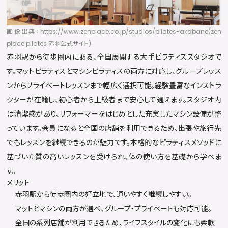
画像出典：https://www.zenplace.co.jp/studios/pilates-akabane(zen
place pilates 赤羽公式サイト)
赤羽駅から徒歩圏内にある、全国展開する大手ピラティススタジオで
す。マットピラティスとマシンピラティスの両方に対応し、グループレッス
ンからプライベートレッスンまで幅広く選択可能。経験豊富なインストラ
クターが在籍し、初心者から上級者まで安心して通えます。スタジオ内
は清潔感があり、リフォーマーをはじめとした充実したマシン設備が整
っています。会員になると全国の店舗を利用できるため、出張や旅行先
でもレッスンを継続できるのが魅力です。本格的なピラティスメソッドに
基づいた質の高いレッスンを受けられ、体の使い方を基礎から学べま
す。
メリット
赤羽駅から徒歩圏内の好立地で、通いやすく継続しやすい。
マットとマシンの両方が選べ、グループ・プライベートも対応可能。
全国の系列店舗が利用できるため、ライフスタイルの変化にも柔軟