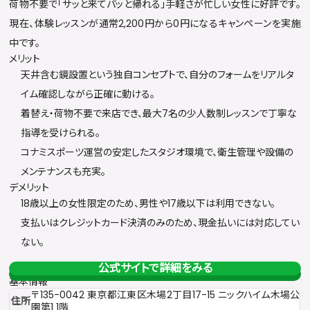
荷物不要で「サッと来てパッと帰れる」手軽さが忙しい女性に好評です。
現在、体験レッスンが通常2,200円から0円になるキャンペーンを実施
中です。
メリット
天井含む鏡設置という独自コンセプトで、自分のフォームをリアルタ
イム確認しながら正確に動ける。
着替え・荷物不要で来店でき、最大7名の少人数制レッスンで丁寧な
指導を受けられる。
コナミスポーツ運営の安定したスタジオ環境で、衛生管理や設備の
メンテナンスも充実。
デメリット
18歳以上の女性限定のため、男性や17歳以下は利用できない。
支払いはクレジットカード決済のみのため、現金払いには対応してい
ない。
公式サイトで詳細をみる
基本情報
〒135-0042 東京都江東区木場2丁目17-15 ニックハイム木場公
住所
園第1 1階