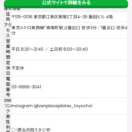
公式サイトで詳細をみる
基本情報
住
〒135-0016 東京都江東区東陽2丁目4-26 飯田ビル 4階
所
アク
東京メトロ東西線「東陽町駅」2番出口 徒歩3分／1番出口 徒歩4
セ
分
ス
営
業
平日 8:20〜21:45 ／ 土日祝 8:00〜20:40
時
間
定
休
不定休
日
電
話
03-6666-3041
番
号
SNS
リン
Instagram（@zenplacepilates_toyocho）
ク
男
性
利
○（男女共用スタジオ）