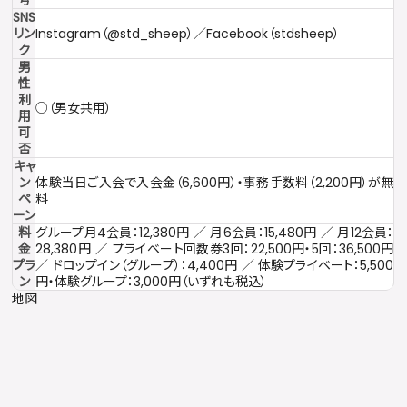
号
SNS
リン
Instagram（@std_sheep）／Facebook（stdsheep）
ク
男
性
利
○（男女共用）
用
可
否
キャ
ン
体験当日ご入会で入会金（6,600円）・事務手数料（2,200円）が無
ペ
料
ーン
料
グループ月4会員：12,380円 ／ 月6会員：15,480円 ／ 月12会員：
金
28,380円 ／ プライベート回数券3回：22,500円・5回：36,500円
プラ
／ ドロップイン（グループ）：4,400円 ／ 体験プライベート：5,500
ン
円・体験グループ：3,000円（いずれも税込）
地図