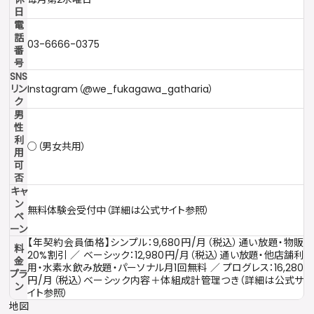
日
電
話
03-6666-0375
番
号
SNS
リン
Instagram（@we_fukagawa_gatharia）
ク
男
性
利
○（男女共用）
用
可
否
キャ
ン
無料体験会受付中（詳細は公式サイト参照）
ペ
ーン
【年契約会員価格】シンプル：9,680円/月（税込）通い放題・物販
料
20%割引 ／ ベーシック：12,980円/月（税込）通い放題・他店舗利
金
用・水素水飲み放題・パーソナル月1回無料 ／ プログレス：16,280
プラ
円/月（税込）ベーシック内容＋体組成計管理つき（詳細は公式サ
ン
イト参照）
地図