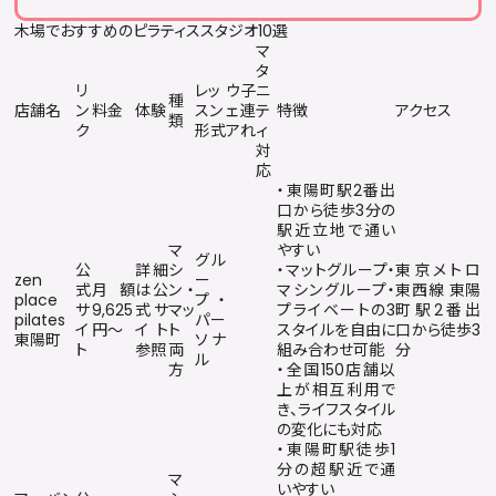
木場でおすすめのピラティススタジオ10選
マ
タ
リ
レッ
ウ
子
ニ
種
店舗名
ン
料金
体験
スン
ェ
連
テ
特徴
アクセス
類
ク
形式
ア
れ
ィ
対
応
・東陽町駅2番出
口から徒歩3分の
駅近立地で通い
マ
やすい
グル
公
詳細
シ
・マットグループ・
東京メトロ
zen
ー
式
月額
は公
ン・
マシングループ・
東西線 東陽
place
プ・
サ
9,625
式サ
マッ
プライベートの3
町駅2番出
pilates
パー
イ
円〜
イト
ト
スタイルを自由に
口から徒歩3
東陽町
ソナ
ト
参照
両
組み合わせ可能
分
ル
方
・全国150店舗以
上が相互利用で
き、ライフスタイル
の変化にも対応
・東陽町駅徒歩1
分の超駅近で通
マ
いやすい