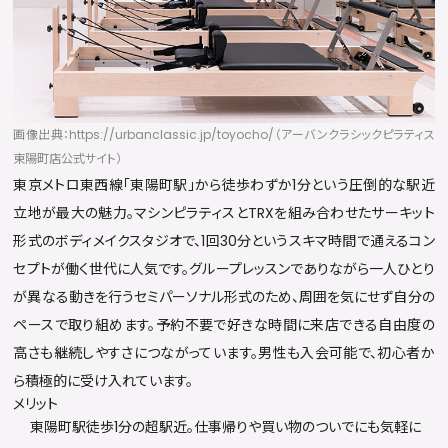
画像出典：https://urbanclassic.jp/toyocho/（アーバンクラシックピラティス
東陽町店公式サイト）
東京メトロ東西線「東陽町駅」から徒歩わずか1分という圧倒的な駅近
立地が最大の魅力。マシンピラティスとTRXを組み合わせたサーキット
形式のボディメイクスタジオで、1回30分というスキマ時間で通えるコン
セプトが働く世代に人気です。グループレッスンでありながら一人ひとり
が異なる動きを行うセミパーソナル形式のため、周囲を気にせず自分の
ペースで取り組めます。予約不要で好きな時間に来店できる自由度の
高さも継続しやすさにつながっています。男性も入会可能で、初心者か
ら積極的に受け入れています。
メリット
東陽町駅徒歩1分の超駅近。仕事帰りや買い物のついでにも気軽に