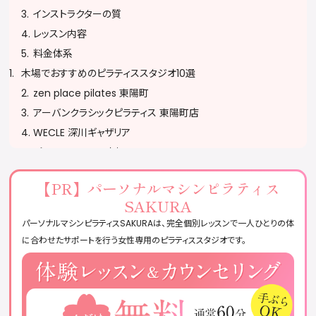
インストラクターの質
レッスン内容
料金体系
木場でおすすめのピラティススタジオ10選
zen place pilates 東陽町
アーバンクラシックピラティス 東陽町店
WECLE 深川ギャザリア
ピラティスミラー 木場
studio SHEEP 東陽町店
【PR】
パーソナルマシンピラティス
ku’u_studio
SAKURA
OLUTANA pilates 門前仲町店
パーソナルマシンピラティスSAKURAは、完全個別レッスンで一人ひとりの体
SEPILA 東陽町
に合わせたサポートを行う女性専用のピラティススタジオです。
pilates & yogaスタジオ health fit 木場店
ティップネス木場
ピラティススタジオに通う際の注意
予約・キャンセルポリシーを確認する