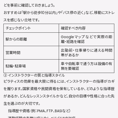
どを事前に確認しておきましょう。
おすすめは「駅から徒歩10分以内」や「バス停の近く」など、移動にストレ
スを感じない立地です。
チェックポイント
確認すべき内容
Googleマップなどで実際の距
駅からの距離
離・経路を確認
出勤前・仕事帰りに通える時間
営業時間
帯があるか
車や自転車で通う方は設備の有
駐輪・駐車場
無を要確認
② インストラクターの質と指導スタイル
ピラティスの効果を最大限に得るには、インストラクターの指導がカギ
を握ります。国家資格や民間資格を保有しているか、どのような指導歴
があるか、どんなレッスンスタイルかなど、自分の目標や性格に合った先
生を選ぶのが大切です。
指導歴や資格（例：PMA、FTP、BASIなど）