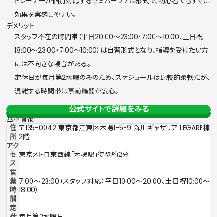
トレーナーが個別対応するセミパーソナル形式で、初心者でもすぐに
効果を実感しやすい。
デメリット
スタッフ不在の時間帯（平日20:00〜23:00・7:00〜10:00、土日祝
18:00〜23:00・7:00〜10:00）は自習形式となり、指導を受けたい方
には不向きな場合がある。
定休日が毎月第2水曜のみのため、スケジュールは比較的柔軟だが、
混雑する時間帯は事前確認が安心。
公式サイトで詳細をみる
基本情報
住
〒135-0042 東京都江東区木場1-5-9 深川ギャザリア LEGARE棟
所
2階
アク
セ
東京メトロ東西線「木場駅」徒歩約2分
ス
営
業
7:00〜23:00（スタッフ対応：平日10:00〜20:00、土日祝10:00〜
時
18:00）
間
定
休
毎月第2水曜日