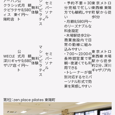
アーバン
公
シ
セミ
・予約不要＋30
東京メトロ
クラシッ
式
月額
ン
無料
パー
分完結で忙しい
東西線 東陽
クピラテ
サ
8,580
ピ
体験
ソナ
方でも継続しやす
町駅から徒
ィス 東
イ
円〜
ラ
ル
い
歩1分
陽町店
ト
ティ
・月額8,580円〜
ス
のリーズナブルな
料金設定
・木場駅徒歩2分・
商業施設内で日
常の動線に組み
マ
込みやすい
公
シ
東京メトロ
セミ
・7:00〜23:00の
WECLE
式
月額
ン
東西線 木場
無料
パー
長時間営業で早
深川ギャ
サ
9,680
ピ
駅から徒歩
体験
ソナ
朝・夜遅くでも利
ザリア店
イ
円〜
ラ
約2分、深川
ル
用できる
ト
ティ
ギャザリア内
・トレーナーが個
ス
別対応するセミパ
ーソナル形式で効
果を実感しやすい
第1位：zen place pilates 東陽町