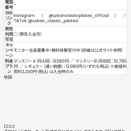
電話
–
番号
SNS
Instagram（@urbanclassicpilates_official）／
リン
TikTok（@urban_classic_pilates）
ク
男性
利用
○（男性入会可）
可否
キャ
ンペ
モニター会員募集中・無料体験受付中（詳細は公式サイト参照）
ーン
料金
マンスリー4（月4回）：8,580円 ／ マンスリー8（月8回）：10,780
プラ
円 ／ レギュラー（通い放題）：12,980円（いずれも税込）※施設利
ン
用料2,200円（税込）は入会時のみ
地図
口コミ