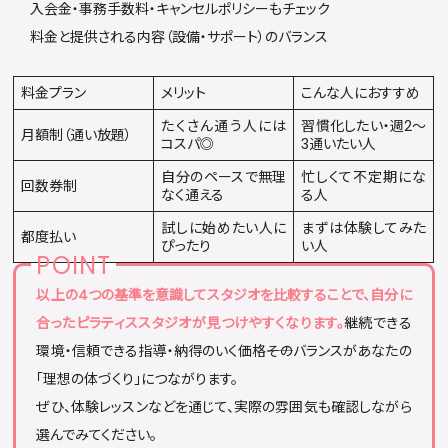
入会金・事務手数料・キャンセルポリシーもチェック
料金と提供される内容（設備・サポート）のバランス
料金プラン
メリット
こんな人におすすめ
たくさん通う人には
習慣化したい・週2〜
月額制（通い放題）
コスパ◎
3通いたい人
自分のペースで無理
忙しくて不定期にな
回数券制
なく通える
る人
試しに始めたい人に
まずは体験してみた
都度払い
ぴったり
い人
以上の4つの基準を意識してスタジオを比較することで、自分に
合ったピラティススタジオが見つけやすくなります。
継続できる
環境・信頼できる指導・納得のいく価格――そのバランスがあなたの
「理想の体づくり」につながります。
ぜひ、体験レッスンなどを通じて、実際の雰囲気も確認しながら
選んでみてください。