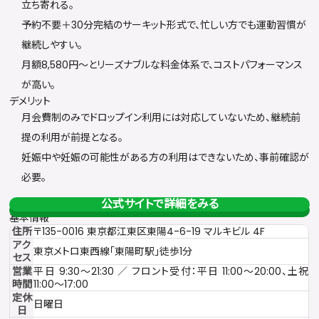
立ち寄れる。
予約不要＋30分完結のサーキット形式で、忙しい方でも運動習慣が
継続しやすい。
月額8,580円〜とリーズナブルな料金体系で、コストパフォーマンス
が高い。
デメリット
月会費制のみでドロップイン利用には対応していないため、継続前
提の利用が前提となる。
妊娠中や妊娠の可能性がある方の利用はできないため、事前確認が
必要。
公式サイトで詳細をみる
基本情報
住所
〒135-0016 東京都江東区東陽4-6-19 マルキビル 4F
アク
東京メトロ東西線「東陽町駅」徒歩1分
セス
営業
平日 9:30〜21:30 ／ フロント受付：平日 11:00〜20:00、土祝
時間
11:00〜17:00
定休
日曜日
日