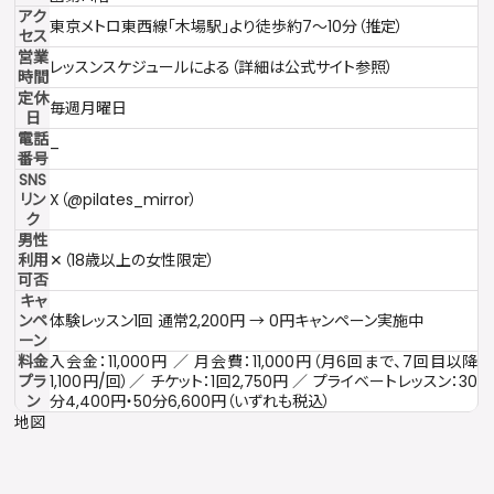
アク
東京メトロ東西線「木場駅」より徒歩約7〜10分（推定）
セス
営業
レッスンスケジュールによる（詳細は公式サイト参照）
時間
定休
毎週月曜日
日
電話
–
番号
SNS
リン
X（@pilates_mirror）
ク
男性
利用
✕（18歳以上の女性限定）
可否
キャ
ンペ
体験レッスン1回 通常2,200円 → 0円キャンペーン実施中
ーン
料金
入会金：11,000円 ／ 月会費：11,000円（月6回まで、7回目以降
プラ
1,100円/回）／ チケット：1回2,750円 ／ プライベートレッスン：30
ン
分4,400円・50分6,600円（いずれも税込）
地図