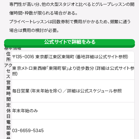
専門性が高い分、他の大型スタジオと比べるとグループレッスンの開
催時間・枠数が限られる場合がある。
プライベートレッスンは回数券制で費用がかかるため、頻繁に通う
場合は費用の検討が必要。
公式サイトで詳細をみる
基本情報
住
〒135-0016 東京都江東区東陽町（番地詳細は公式サイト参照）
所
アク
東京メトロ東西線「東陽町駅」より徒歩数分（詳細は公式サイト参
セ
照）
ス
営
業
毎日営業（年末年始を除く）／詳細は公式スケジュール参照
時
間
定
休
年末年始のみ
日
電
話
03-6659-5345
番