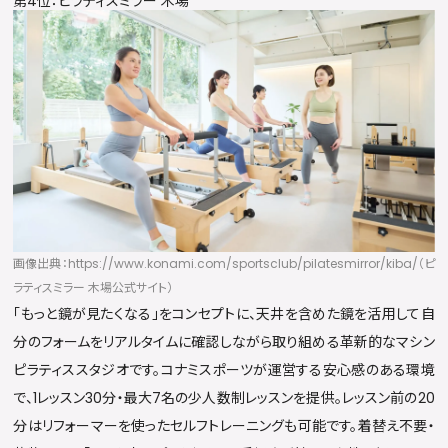
第4位：ピラティスミラー 木場
画像出典：https://www.konami.com/sportsclub/pilatesmirror/kiba/（ピ
ラティスミラー 木場公式サイト）
「もっと鏡が見たくなる」をコンセプトに、天井を含めた鏡を活用して自
分のフォームをリアルタイムに確認しながら取り組める革新的なマシン
ピラティススタジオです。コナミスポーツが運営する安心感のある環境
で、1レッスン30分・最大7名の少人数制レッスンを提供。レッスン前の20
分はリフォーマーを使ったセルフトレーニングも可能です。着替え不要・