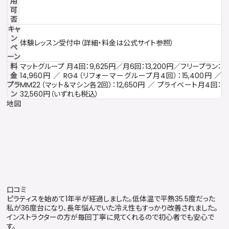
用
可
否
キャ
ン
体験レッスン受付中（詳細・料金は公式サイト参照）
ペ
ーン
料
マットグループ 月4回：9,625円／月6回：13,200円／フリープラン：
金
14,960円 ／ RG4（リフォーマーグループ月4回）：15,400円 ／
プラ
MM22（マット＆マシン各2回）：12,650円 ／ プライベート月4回：
ン
32,560円（いずれも税込）
地図
口コミ
ピラティスを始めて1年半が経過しました。低体温で平熱35.5度だった
私が36度台になり、長年悩んでいた冷え性もすっかり改善されました。
インストラクターの方が毎回丁寧に見てくれるので初心者でも安心で
す。