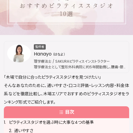
監修者
Hanayo
（はなよ）
理学療法士 / SAKURAピラティスインストラクター
理学療法士として整形外科病院に約5年間勤務し、腰痛・膝
痛などの慢性疾患から外傷性疾患まで幅広い外来リハビリ
「木場で自分に合ったピラティススタジオを見つけたい」
を担当。その後、国際的なピラティス資格団体「Peak
Pilates」の認定資格を取得し、指導歴は通算5年に及ぶ。現
そんなあなたのために、通いやすさ・口コミ評価・レッスン内容・料金体
在はSAKURAピラティスにてインストラクターとして活動。医
系などを徹底比較し、木場エリアでおすすめのピラティススタジオをラ
療現場で培った解剖学・運動療法の専門知識を土台に、身体
の仕組みに基づいた本質的な姿勢改善・疼痛ケアを提供し
ンキング形式でご紹介します。
ている。出勤枠は公開後すぐに満員となることが多く、キャン
目次
セル待ちが続出するほどの人気を誇る。
ピラティススタジオを選ぶ時に大事な4つの基準
通いやすさ