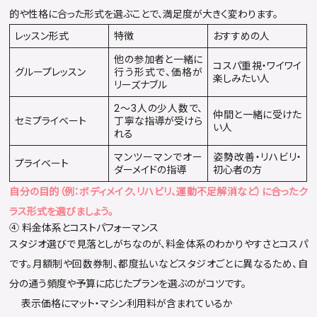
的や性格に合った形式を選ぶことで、満足度が大きく変わります。
レッスン形式
特徴
おすすめの人
他の参加者と一緒に
コスパ重視・ワイワイ
グループレッスン
行う形式で、価格が
楽しみたい人
リーズナブル
2〜3人の少人数で、
仲間と一緒に受けた
セミプライベート
丁寧な指導が受けら
い人
れる
マンツーマンでオー
姿勢改善・リハビリ・
プライベート
ダーメイドの指導
初心者の方
自分の目的（例：ボディメイク、リハビリ、運動不足解消など）に合ったク
ラス形式を選びましょう。
④ 料金体系とコストパフォーマンス
スタジオ選びで見落としがちなのが、料金体系のわかりやすさとコスパ
です。月額制や回数券制、都度払いなどスタジオごとに異なるため、自
分の通う頻度や予算に応じたプランを選ぶのがコツです。
表示価格にマット・マシン利用料が含まれているか