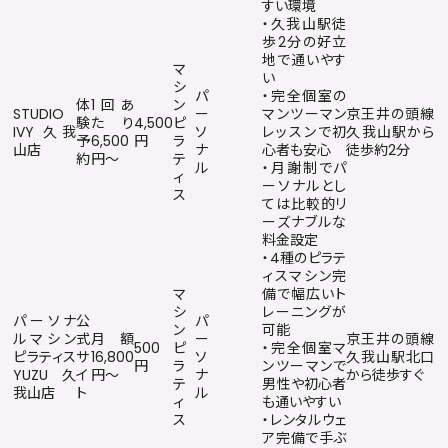
すい環境
・久我山駅徒
歩2分の好立
地で通いやす
マ
い
シ
パ
・完全個室の
体
1回あ
ン
STUDIO
ー
マンツーマン
京王井の頭線
験
たり
4,500
ピ
IVY 久我
ソ
レッスンで初
久我山駅から
予
6,500
円
ラ
山店
ナ
心者も安心
徒歩約2分
約
円〜
テ
ル
・月謝制でパ
ィ
ーソナルとし
ス
ては比較的リ
ーズナブルな
料金設定
・4種のピラテ
ィスマシン完
マ
備で幅広いト
シ
レーニングが
パーソナ
公
パ
ン
可能
ルマシン
式
月額
ー
京王井の頭線
500
ピ
・完全個室マ
ピラティス
サ
16,800
ソ
久我山駅北口
円
ラ
ンツーマンで
YUZU 久
イ
円〜
ナ
から徒歩すぐ
テ
男性や初心者
我山店
ト
ル
ィ
も通いやすい
ス
・レンタルウェ
ア完備で手ぶ