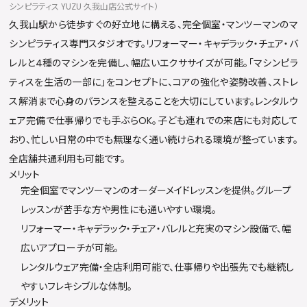
シンピラティス YUZU 久我山店公式サイト）
久我山駅から徒歩すぐの好立地に構える、完全個室・マンツーマンのマ
シンピラティス専門スタジオです。リフォーマー・キャデラック・チェア・バ
レルと4種のマシンを完備し、幅広いエクササイズが可能。「マシンピラ
ティスを生活の一部に」をコンセプトに、コアの強化や姿勢改善、ストレ
ス解消まで心身のバランスを整えることを大切にしています。レンタルウ
ェア完備で仕事帰りでも手ぶらOK。子ども連れでの来店にも対応して
おり、忙しい日常の中でも無理なく通い続けられる環境が整っています。
全店舗共通利用も可能です。
メリット
完全個室でマンツーマンのオーダーメイドレッスンを提供。グループ
レッスンが苦手な方や男性にも通いやすい環境。
リフォーマー・キャデラック・チェア・バレルと充実のマシン設備で、幅
広いアプローチが可能。
レンタルウェア完備・全店利用可能で、仕事帰りや出張先でも継続し
やすいフレキシブルな体制。
デメリット