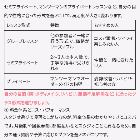
セミプライベート、マンツーマンのプライベートレッスンなど、自分の目
的や性格に合った形式を選ぶことで、満足度が大きく変わります。
レッスン形式
特徴
おすすめの人
他の参加者と一緒に
コスパ重視・ワイワイ
グループレッスン
行う形式で、価格が
楽しみたい人
リーズナブル
2〜3人の少人数で、
仲間と一緒に受けた
セミプライベート
丁寧な指導が受けら
い人
れる
マンツーマンでオー
姿勢改善・リハビリ・
プライベート
ダーメイドの指導
初心者の方
自分の目的（例：ボディメイク、リハビリ、運動不足解消など）に合ったク
ラス形式を選びましょう。
④ 料金体系とコストパフォーマンス
スタジオ選びで見落としがちなのが、料金体系のわかりやすさとコスパ
です。月額制や回数券制、都度払いなどスタジオごとに異なるため、自
分の通う頻度や予算に応じたプランを選ぶのがコツです。