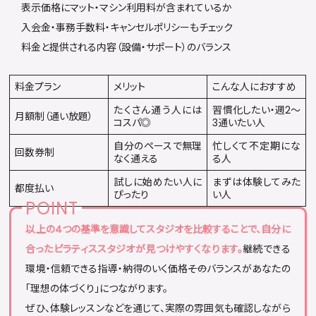
表示価格にマット・マシン利用料が含まれているか
入会金・事務手数料・キャンセルポリシーもチェック
料金と提供される内容（設備・サポート）のバランス
料金プラン
メリット
こんな人におすすめ
たくさん通う人には
習慣化したい・週2〜
月額制（通い放題）
コスパ◎
3通いたい人
自分のペースで無理
忙しくて不定期にな
回数券制
なく通える
る人
試しに始めたい人に
まずは体験してみた
都度払い
ぴったり
い人
以上の4つの基準を意識してスタジオを比較することで、自分に
合ったピラティススタジオが見つけやすくなります。
継続できる
環境・信頼できる指導・納得のいく価格――そのバランスがあなたの
「理想の体づくり」につながります。
ぜひ、体験レッスンなどを通じて、実際の雰囲気も確認しながら