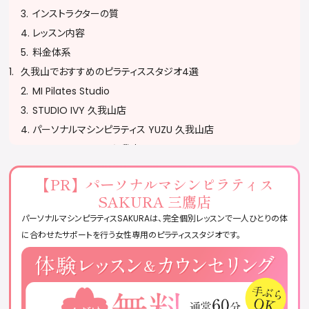
インストラクターの質
レッスン内容
料金体系
久我山でおすすめのピラティススタジオ4選
MI Pilates Studio
STUDIO IVY 久我山店
パーソナルマシンピラティス YUZU 久我山店
Micaco’s Pilates 久我山
ピラティススタジオに通う際の注意
【PR】
パーソナルマシンピラティス
予約・キャンセルポリシーを確認する
SAKURA 三鷹店
服装・持ち物に注意する
パーソナルマシンピラティスSAKURAは、完全個別レッスンで一人ひとりの体
無理をせず自分のペースで参加する
に合わせたサポートを行う女性専用のピラティススタジオです。
ピラティススタジオに関するQ&A
おすすめのピラティススタジオまとめ