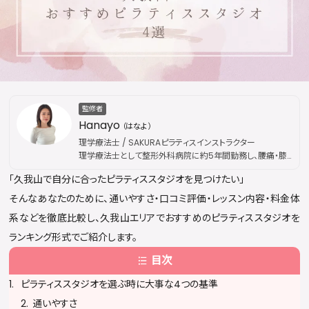
監修者
Hanayo
（はなよ）
理学療法士 / SAKURAピラティスインストラクター
理学療法士として整形外科病院に約5年間勤務し、腰痛・膝
痛などの慢性疾患から外傷性疾患まで幅広い外来リハビリ
「久我山で自分に合ったピラティススタジオを見つけたい」
を担当。その後、国際的なピラティス資格団体「Peak
Pilates」の認定資格を取得し、指導歴は通算5年に及ぶ。現
そんなあなたのために、通いやすさ・口コミ評価・レッスン内容・料金体
在はSAKURAピラティスにてインストラクターとして活動。医
系などを徹底比較し、久我山エリアでおすすめのピラティススタジオを
療現場で培った解剖学・運動療法の専門知識を土台に、身体
の仕組みに基づいた本質的な姿勢改善・疼痛ケアを提供し
ランキング形式でご紹介します。
ている。出勤枠は公開後すぐに満員となることが多く、キャン
目次
セル待ちが続出するほどの人気を誇る。
ピラティススタジオを選ぶ時に大事な4つの基準
通いやすさ