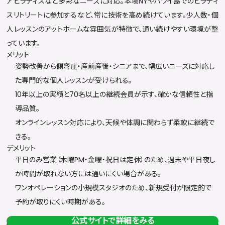
アピラティスなど多彩なニーズに対応。本場NYやハワイ島でのピラティ
スリトリートに参加するなど、常に技術を高め続けています。少人数・個
人レッスンのアットホームな雰囲気が特徴で、通い続けやすい環境が整
っています。
メリット
姿勢改善から側弯症・産前産後・シニアまで、幅広いニーズに対応し
た専門的な個人レッスンが受けられる。
10年以上の実績と70名以上の継続会員が示す、確かな信頼性と指
導品質。
オンラインレッスン対応により、天候や体調に関わらず柔軟に継続で
きる。
デメリット
平日のみ営業（木曜PM・金曜・祝日は定休）のため、週末や平日夜し
か時間が取れない方には通いにくい場合がある。
ワンオペレーションの小規模スタジオのため、新規受付が限定的で
予約が取りにくい時期がある。
公式サイトで詳細をみる