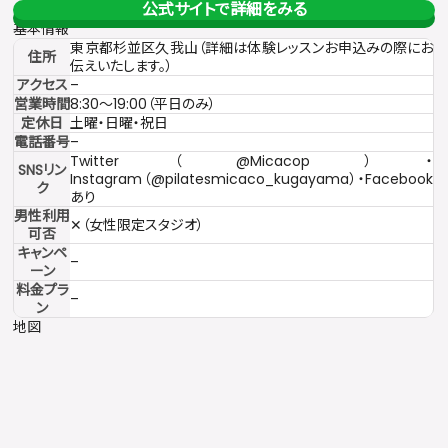
公式サイトで詳細をみる
基本情報
東京都杉並区久我山（詳細は体験レッスンお申込みの際にお
住所
伝えいたします。）
アクセス
–
営業時間
8:30〜19:00（平日のみ）
定休日
土曜・日曜・祝日
電話番号
–
Twitter（@Micacop）・
SNSリン
Instagram（@pilatesmicaco_kugayama）・Facebook
ク
あり
男性利用
✕（女性限定スタジオ）
可否
キャンペ
–
ーン
料金プラ
–
ン
地図