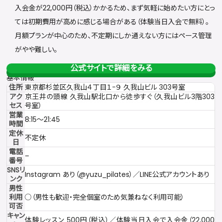
入会金が22,000円（税込）かかるため、まず気軽に始めたい方にとっ
ては初期費用が高めに感じる場合がある（体験当日入会で無料）。
月額プランが中心のため、不定期にしか通えない方にはペース管理
がやや難しい。
公式サイトで詳細をみる
基本情報
住所
東京都杉並区久我山４丁目１−９ 久我山ビル 303号室
アク
京王井の頭線 久我山駅北口から徒歩すぐ（久我山ビル3階303
セス
号室）
営業
8:15〜21:45
時間
定休
不定休
日
電話
–
番号
SNSリ
Instagram あり（@yuzu_pilates）／LINE公式アカウントあり
ンク
男性
利用
○（男性も歓迎・完全個室のため気兼ねなく利用可能）
可否
キャン
体験レッスン 500円（税込）／体験当日入会で入会金（22,000