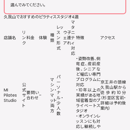
選んでみてください。
久我山でおすすめのピラティススタジオ4選
マ
レッ
タ
リ
ス
ウ
子
ニ
種
店舗名
ン
料金
体験
ン
ェ
連
テ
特徴
アクセス
類
ク
形
ア
れ
ィ
式
対
応
・姿勢改善、側
弯症、産前産
後、シニアな
ど幅広い専門
パ
マ
プログラムに
ー
京王井の頭線
公
シ
対応
ソ
久我山駅から
MI
式
ン・
・10年以上の
要問い
ナ
徒歩約10分
Pilates
サ
–
マ
実績がある地
合わせ
ル・
（杉並区宮前・
Studio
イ
ット
域密着型のプ
少
詳細は予約後
ト
両
ライベートス
人
案内）
方
タジオ
数
・オンラインレ
ッスンにも対
応し継続しや