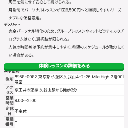
周囲を気にせず安心して続けられる。
月謝制でパーソナルレッスンが1回6,500円〜と継続しやすいリーズ
ナブルな価格設定。
デメリット
完全パーソナル特化のため、グループレッスンやマットピラティスのプ
ログラムはなく、選択肢が限られる。
人気の時間帯は予約が集中しやすく、希望のスケジュールが取りにく
い場合がある。
体験レッスンの詳細をみる
基本情報
〒168-0082 東京都杉並区久我山4-2-26 Mile High 2階001
住所
号室
アク
京王井の頭線 久我山駅から徒歩2分
セス
営業
8:00〜21:00
時間
定休
不定休
日
電話
–
番号