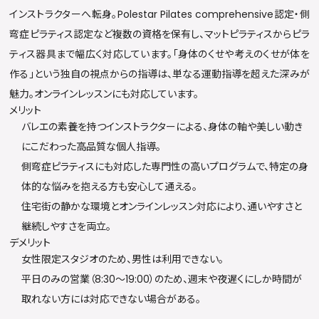
インストラクターへ転身。Polestar Pilates comprehensive認定・側
弯症ピラティス認定など複数の資格を保有し、マットピラティスからピラ
ティス器具まで幅広く対応しています。「身体のくせや考えのくせが体を
作る」という独自の視点からの指導は、単なる運動指導を超えた深みが
魅力。オンラインレッスンにも対応しています。
メリット
バレエの素養を持つインストラクターによる、身体の軸や美しい動き
にこだわった高品質な個人指導。
側弯症ピラティスにも対応した専門性の高いプログラムで、特定の身
体的な悩みを抱える方も安心して通える。
住宅街の静かな環境とオンラインレッスン対応により、通いやすさと
継続しやすさを両立。
デメリット
女性限定スタジオのため、男性は利用できない。
平日のみの営業（8:30〜19:00）のため、週末や夜遅くにしか時間が
取れない方には対応できない場合がある。