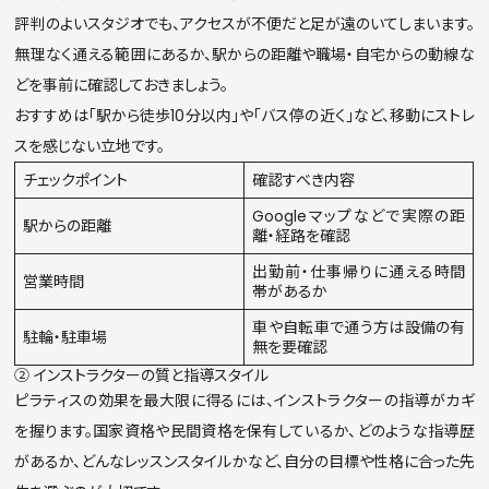
評判のよいスタジオでも、アクセスが不便だと足が遠のいてしまいます。
無理なく通える範囲にあるか、駅からの距離や職場・自宅からの動線な
どを事前に確認しておきましょう。
おすすめは「駅から徒歩10分以内」や「バス停の近く」など、移動にストレ
スを感じない立地です。
チェックポイント
確認すべき内容
Googleマップなどで実際の距
駅からの距離
離・経路を確認
出勤前・仕事帰りに通える時間
営業時間
帯があるか
車や自転車で通う方は設備の有
駐輪・駐車場
無を要確認
② インストラクターの質と指導スタイル
ピラティスの効果を最大限に得るには、インストラクターの指導がカギ
を握ります。国家資格や民間資格を保有しているか、どのような指導歴
があるか、どんなレッスンスタイルかなど、自分の目標や性格に合った先