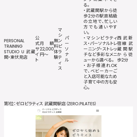
る。
・武蔵関駅から徒
歩2分の駅直結級
の立地で、忙しい
方でも通いやす
マ
い。
シ
公
パ
・マシンピラティ
西武新
PERSONAL
無
ン
式
月額
ー
ス・パーソナルトレ
宿線 武
TRAINING
料
ピ
サ
22,000
ソ
ーニング・ストレッ
蔵関駅
STUDIO U 武蔵
体
ラ
イ
円〜
ナ
チなど多彩なメニ
から徒
関・東伏見店
験
テ
ト
ル
ューから選べる。
歩2分
ィ
・お子様連れOK
ス
で、ベビーカーご
と入店可能なため
子育て中の方も安
心。
第1位：ゼロピラティス 武蔵関駅店（ZERO.PILATES）