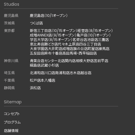
Studios
鹿児島県
鹿児島店（10/1オープン）
茨城県
つくば店
東京都
新宿三丁目店（10/15オープン）
経堂店（8/15オープン）
成増ANNEX店（9/15オープン）
亀戸店（10/1オープン）
学芸大学店（8/15オープン）
茗荷谷店
池袋店
三鷹店
恵比寿店
勝どき店
代々木上原店
四谷三丁目店
大泉学園店
大井町店
成増店
旗の台店
町屋店
練馬店
五反田店
麻布十番店
高田馬場・西早稲田店
神奈川県
青葉台店
センター北店
関内店
相模大野店
宮前平店
綱島店
武蔵小杉店
埼玉県
北浦和店
川口店
南浦和店
志木店
越谷店
千葉県
松戸店
本八幡店
静岡県
浜松店
Sitemap
コンセプト
プログラム
店舗情報