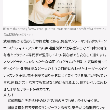
画像出典：https://www.zero-pilates-musashiseki.com/(ゼロピラティス
武蔵関駅店公式サイト)
武蔵関駅から徒歩3分の好立地にある、完全マンツーマン指導のパーソ
ナルピラティススタジオです。柔道整復師や理学療法士など国家資格保
有者とピラティス専門家が監修しており、初心者でも安心して通えます。
マシンピラティスを使った全身矯正プログラムが特徴で、姿勢改善・ボ
ディメイク・健康維持など一人ひとりの目的に合わせたオーダーメイド
レッスンを提供。完全個室で周りを気にせず集中できる環境が整ってい
ます。運動が苦手な方でも無理なく続けられるよう、体力レベルに合わ
せた丁寧なサポートが魅力です。
メリット
武蔵関駅から徒歩3分の駅近で、雨の日でも通いやすい好立地。
国家資格保有者監修のマンツーマン指導で、安全かつ効果的なレッ