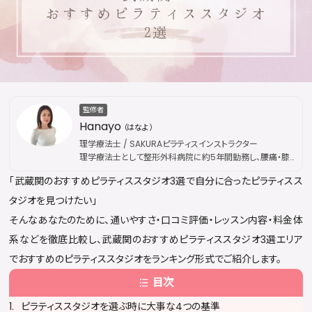
監修者
Hanayo
（はなよ）
理学療法士 / SAKURAピラティスインストラクター
理学療法士として整形外科病院に約5年間勤務し、腰痛・膝
痛などの慢性疾患から外傷性疾患まで幅広い外来リハビリ
「武蔵関のおすすめピラティススタジオ3選で自分に合ったピラティスス
を担当。その後、国際的なピラティス資格団体「Peak
Pilates」の認定資格を取得し、指導歴は通算5年に及ぶ。現
タジオを見つけたい」
在はSAKURAピラティスにてインストラクターとして活動。医
そんなあなたのために、通いやすさ・口コミ評価・レッスン内容・料金体
療現場で培った解剖学・運動療法の専門知識を土台に、身体
の仕組みに基づいた本質的な姿勢改善・疼痛ケアを提供し
系などを徹底比較し、武蔵関のおすすめピラティススタジオ3選エリア
ている。出勤枠は公開後すぐに満員となることが多く、キャン
でおすすめのピラティススタジオをランキング形式でご紹介します。
セル待ちが続出するほどの人気を誇る。
目次
ピラティススタジオを選ぶ時に大事な4つの基準