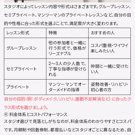
スタジオによってレッスン内容や形式はさまざまです。グループレッスン、
セミプライベート、マンツーマンのプライベートレッスンなど、自分の目
的や性格に合った形式を選ぶことで、満足度が大きく変わります。
レッスン形式
特徴
おすすめの人
他の参加者と一緒に
コスパ重視・ワイワイ
グループレッスン
行う形式で、価格が
楽しみたい人
リーズナブル
2〜3人の少人数で、
仲間と一緒に受けた
セミプライベート
丁寧な指導が受けら
い人
れる
マンツーマンでオー
姿勢改善・リハビリ・
プライベート
ダーメイドの指導
初心者の方
自分の目的（例：ボディメイク、リハビリ、運動不足解消など）に合ったク
ラス形式を選びましょう。
④ 料金体系とコストパフォーマンス
スタジオ選びで見落としがちなのが、料金体系のわかりやすさとコスパ
です。月額制や回数券制、都度払いなどスタジオごとに異なるため、自