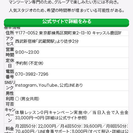
マンツーマン専門のため、グループで楽しみたい方には不向き。
人気スタジオのため、希望の時間帯が埋まっている可能性がある。
公式サイトで詳細をみる
基本情報
住所
〒177-0052 東京都練馬区関町東2-13-10 キャッスル鹿田1F
アク
西武新宿線「武蔵関駅」より徒歩2分
セス
営業
9:00〜23:00
時間
定休
予約制（不定休）
日
電話
070-3982-7296
番号
SNSリ
Instagram、YouTube、公式LINEあり
ンク
男性
利用
○（男女共用）
可否
キャン
体験レッスン0円キャンペーン実施中／当日入会で入会金
ペー
33,000円→0円（詳細は公式サイト参照）
ン
月2回50分：22,000円／月4回50分：39,600円／月8回50分：
料金
70,400円／LINE食事サポート：11,000円（すべて税込・詳細は公