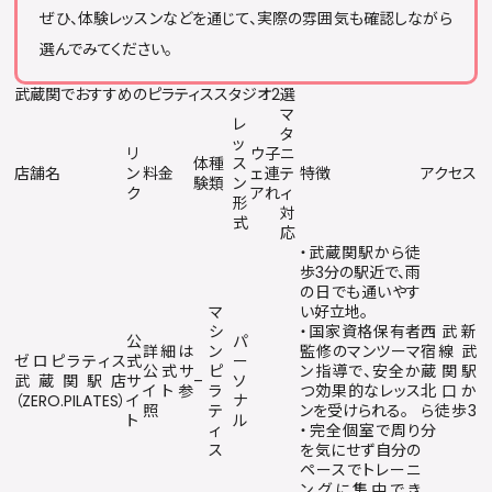
ぜひ、体験レッスンなどを通じて、実際の雰囲気も確認しながら
選んでみてください。
武蔵関でおすすめのピラティススタジオ2選
マ
レ
タ
ッ
リ
ウ
子
ニ
体
種
ス
店舗名
ン
料金
ェ
連
テ
特徴
アクセス
験
類
ン
ク
ア
れ
ィ
形
対
式
応
・武蔵関駅から徒
歩3分の駅近で、雨
の日でも通いやす
マ
い好立地。
シ
・国家資格保有者
西武新
公
パ
詳細は
ン
監修のマンツーマ
宿線 武
ゼロピラティス
式
ー
公式サ
ピ
ン指導で、安全か
蔵関駅
武蔵関駅店
サ
–
ソ
イト参
ラ
つ効果的なレッス
北口か
（ZERO.PILATES）
イ
ナ
照
テ
ンを受けられる。
ら徒歩3
ト
ル
ィ
・完全個室で周り
分
ス
を気にせず自分の
ペースでトレーニ
ングに集中でき