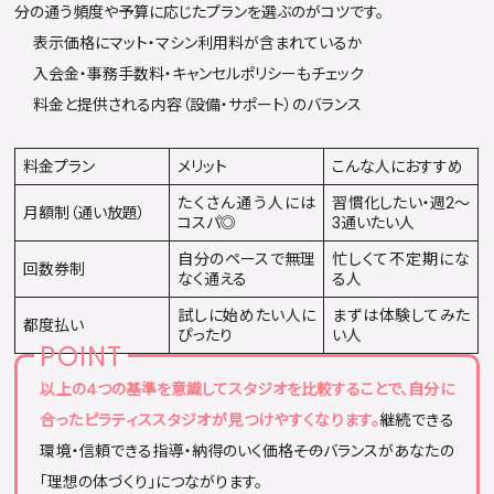
分の通う頻度や予算に応じたプランを選ぶのがコツです。
表示価格にマット・マシン利用料が含まれているか
入会金・事務手数料・キャンセルポリシーもチェック
料金と提供される内容（設備・サポート）のバランス
料金プラン
メリット
こんな人におすすめ
たくさん通う人には
習慣化したい・週2〜
月額制（通い放題）
コスパ◎
3通いたい人
自分のペースで無理
忙しくて不定期にな
回数券制
なく通える
る人
試しに始めたい人に
まずは体験してみた
都度払い
ぴったり
い人
以上の4つの基準を意識してスタジオを比較することで、自分に
合ったピラティススタジオが見つけやすくなります。
継続できる
環境・信頼できる指導・納得のいく価格――そのバランスがあなたの
「理想の体づくり」につながります。