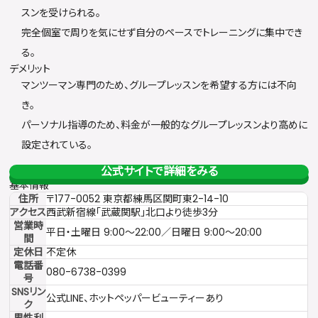
スンを受けられる。
完全個室で周りを気にせず自分のペースでトレーニングに集中でき
る。
デメリット
マンツーマン専門のため、グループレッスンを希望する方には不向
き。
パーソナル指導のため、料金が一般的なグループレッスンより高めに
設定されている。
公式サイトで詳細をみる
基本情報
住所
〒177-0052 東京都練馬区関町東2-14-10
アクセス
西武新宿線「武蔵関駅」北口より徒歩3分
営業時
平日・土曜日 9:00〜22:00／日曜日 9:00〜20:00
間
定休日
不定休
電話番
080-6738-0399
号
SNSリン
公式LINE、ホットペッパービューティーあり
ク
男性利