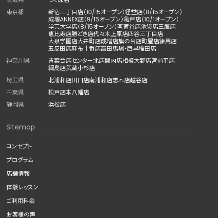
東京都
新宿三丁目店（10/15オープン）
経堂店（8/15オープン）
成増ANNEX店（9/15オープン）
亀戸店（10/1オープン）
学芸大学店（8/15オープン）
茗荷谷店
池袋店
三鷹店
恵比寿店
勝どき店
代々木上原店
四谷三丁目店
大泉学園店
大井町店
成増店
旗の台店
町屋店
練馬店
五反田店
麻布十番店
高田馬場・西早稲田店
神奈川県
青葉台店
センター北店
関内店
相模大野店
宮前平店
綱島店
武蔵小杉店
埼玉県
北浦和店
川口店
南浦和店
志木店
越谷店
千葉県
松戸店
本八幡店
静岡県
浜松店
Sitemap
コンセプト
プログラム
店舗情報
体験レッスン
ご利用料金
お客様の声