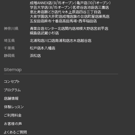
成増ANNEX店（9/15オープン）
亀戸店（10/1オープン）
学芸大学店（8/15オープン）
茗荷谷店
池袋店
三鷹店
恵比寿店
勝どき店
代々木上原店
四谷三丁目店
大泉学園店
大井町店
成増店
旗の台店
町屋店
練馬店
五反田店
麻布十番店
高田馬場・西早稲田店
神奈川県
青葉台店
センター北店
関内店
相模大野店
宮前平店
綱島店
武蔵小杉店
埼玉県
北浦和店
川口店
南浦和店
志木店
越谷店
千葉県
松戸店
本八幡店
静岡県
浜松店
Sitemap
コンセプト
プログラム
店舗情報
体験レッスン
ご利用料金
お客様の声
よくあるご質問