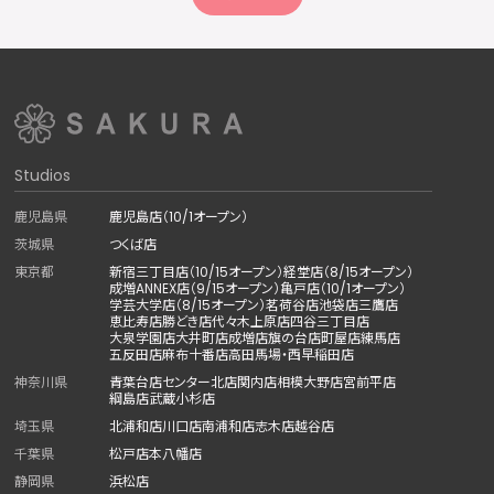
Studios
鹿児島県
鹿児島店（10/1オープン）
茨城県
つくば店
東京都
新宿三丁目店（10/15オープン）
経堂店（8/15オープン）
成増ANNEX店（9/15オープン）
亀戸店（10/1オープン）
学芸大学店（8/15オープン）
茗荷谷店
池袋店
三鷹店
恵比寿店
勝どき店
代々木上原店
四谷三丁目店
大泉学園店
大井町店
成増店
旗の台店
町屋店
練馬店
五反田店
麻布十番店
高田馬場・西早稲田店
神奈川県
青葉台店
センター北店
関内店
相模大野店
宮前平店
綱島店
武蔵小杉店
埼玉県
北浦和店
川口店
南浦和店
志木店
越谷店
千葉県
松戸店
本八幡店
静岡県
浜松店