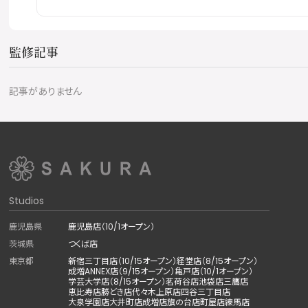
監修記事
記事がありません
Studios
鹿児島県
鹿児島店（10/1オープン）
茨城県
つくば店
東京都
新宿三丁目店（10/15オープン）
経堂店（8/15オープン）
成増ANNEX店（9/15オープン）
亀戸店（10/1オープン）
学芸大学店（8/15オープン）
茗荷谷店
池袋店
三鷹店
恵比寿店
勝どき店
代々木上原店
四谷三丁目店
大泉学園店
大井町店
成増店
旗の台店
町屋店
練馬店