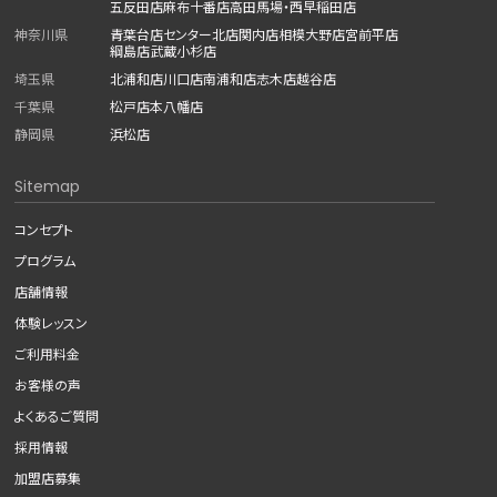
五反田店
麻布十番店
高田馬場・西早稲田店
神奈川県
青葉台店
センター北店
関内店
相模大野店
宮前平店
綱島店
武蔵小杉店
埼玉県
北浦和店
川口店
南浦和店
志木店
越谷店
千葉県
松戸店
本八幡店
静岡県
浜松店
Sitemap
コンセプト
プログラム
店舗情報
体験レッスン
ご利用料金
お客様の声
よくあるご質問
採用情報
加盟店募集