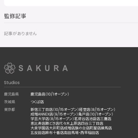
監修記事
記事がありません
Studios
鹿児島県
鹿児島店（10/1オープン）
茨城県
つくば店
東京都
新宿三丁目店（10/15オープン）
経堂店（8/15オープン）
成増ANNEX店（9/15オープン）
亀戸店（10/1オープン）
学芸大学店（8/15オープン）
茗荷谷店
池袋店
三鷹店
恵比寿店
勝どき店
代々木上原店
四谷三丁目店
大泉学園店
大井町店
成増店
旗の台店
町屋店
練馬店
五反田店
麻布十番店
高田馬場・西早稲田店