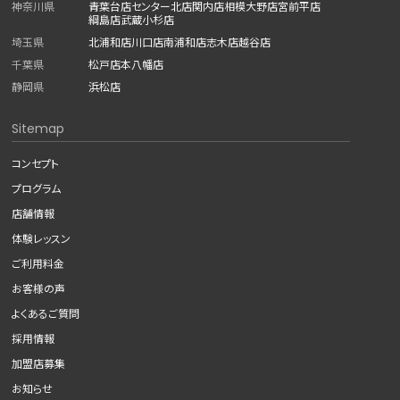
神奈川県
青葉台店
センター北店
関内店
相模大野店
宮前平店
綱島店
武蔵小杉店
埼玉県
北浦和店
川口店
南浦和店
志木店
越谷店
千葉県
松戸店
本八幡店
静岡県
浜松店
Sitemap
コンセプト
プログラム
店舗情報
体験レッスン
ご利用料金
お客様の声
よくあるご質問
採用情報
加盟店募集
お知らせ