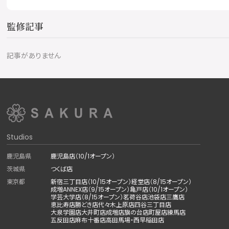
監修記事
記事がありません
Studios
鹿児島県
鹿児島店（10/1オープン）
茨城県
つくば店
東京都
新宿三丁目店（10/15オープン）
経堂店（8/15オープン）
成増ANNEX店（9/15オープン）
亀戸店（10/1オープン）
学芸大学店（8/15オープン）
茗荷谷店
池袋店
三鷹店
恵比寿店
勝どき店
代々木上原店
四谷三丁目店
大泉学園店
大井町店
成増店
旗の台店
町屋店
練馬店
五反田店
麻布十番店
高田馬場・西早稲田店