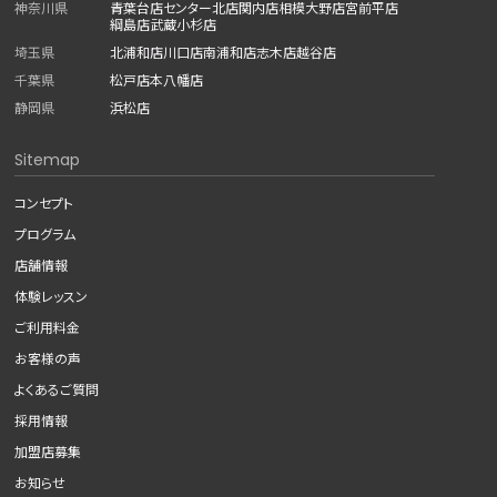
神奈川県
青葉台店
センター北店
関内店
相模大野店
宮前平店
綱島店
武蔵小杉店
埼玉県
北浦和店
川口店
南浦和店
志木店
越谷店
千葉県
松戸店
本八幡店
静岡県
浜松店
Sitemap
コンセプト
プログラム
店舗情報
体験レッスン
ご利用料金
お客様の声
よくあるご質問
採用情報
加盟店募集
お知らせ