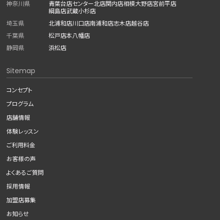
神奈川県
青葉台店
センター北店
関内店
相模大野店
宮前平店
綱島店
武蔵小杉店
埼玉県
北浦和店
川口店
南浦和店
志木店
越谷店
千葉県
松戸店
本八幡店
静岡県
浜松店
Sitemap
コンセプト
プログラム
店舗情報
体験レッスン
ご利用料金
お客様の声
よくあるご質問
採用情報
加盟店募集
お知らせ