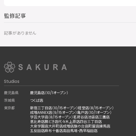
監修記事
記事がありません
Studios
鹿児島県
鹿児島店（10/1オープン）
茨城県
つくば店
東京都
新宿三丁目店（10/15オープン）
経堂店（8/15オープン）
成増ANNEX店（9/15オープン）
亀戸店（10/1オープン）
学芸大学店（8/15オープン）
茗荷谷店
池袋店
三鷹店
恵比寿店
勝どき店
代々木上原店
四谷三丁目店
大泉学園店
大井町店
成増店
旗の台店
町屋店
練馬店
五反田店
麻布十番店
高田馬場・西早稲田店