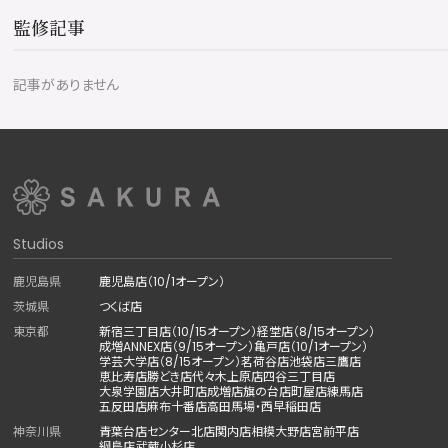
監修記事
記事がありません
Studios
鹿児島県
鹿児島店（10/1オープン）
茨城県
つくば店
東京都
新宿三丁目店（10/15オープン）
経堂店（8/15オープン）
成増ANNEX店（9/15オープン）
亀戸店（10/1オープン）
学芸大学店（8/15オープン）
茗荷谷店
池袋店
三鷹店
恵比寿店
勝どき店
代々木上原店
四谷三丁目店
大泉学園店
大井町店
成増店
旗の台店
町屋店
練馬店
五反田店
麻布十番店
高田馬場・西早稲田店
神奈川県
青葉台店
センター北店
関内店
相模大野店
宮前平店
綱島店
武蔵小杉店